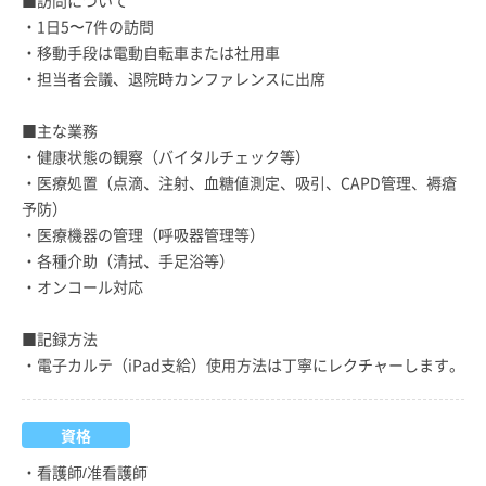
・1日5〜7件の訪問
・移動手段は電動自転車または社用車
・担当者会議、退院時カンファレンスに出席
■主な業務
・健康状態の観察（バイタルチェック等）
・医療処置（点滴、注射、血糖値測定、吸引、CAPD管理、褥瘡
予防）
・医療機器の管理（呼吸器管理等）
・各種介助（清拭、手足浴等）
・オンコール対応
■記録方法
・電子カルテ（iPad支給）使用方法は丁寧にレクチャーします。
資格
・看護師/准看護師