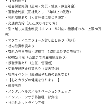
・【福利厚生】
・社会保険完備（雇用・労災・健康・厚生年金）
・退職金制度（正社員として5年以上の勤務）
・昇給制度あり（人事評価に基づき決定）
・交通費支給（3万1,000円まで/月）
・引っ越し支援金制度（オンコール対応の看護師のみ、上限20万
円）
・マタニティユニフォーム貸し出しあり（無料）
・社内融資制度あり
・有給の当日申請・取得可（1時間単位での申請可）
・60歳定年制（65歳まで再雇用制度あり）
・役職手当あり（主任、管理者）
・受動喫煙防止対策あり（屋内禁煙）
・社内イベント（懇親会や社員の表彰など）
・【心とカラダの健康を守ります！】
・健康診断
・メンタルヘルス／モチベーションチェック
・インフルエンザ予防接種一部負担
・社内外ホットライン完備