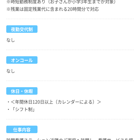
※時短勤務制度あり（お子さんが小学3年生までが対象）
※残業は固定残業代に含まれる20時間分で対応
夜勤交代制
なし
オンコール
なし
休日・休暇
・＜年間休日120日以上（カレンダーによる）＞
・「シフト制」
仕事内容
訪問看護ステーション近隣のご家庭へ訪問し、看護サービスを提