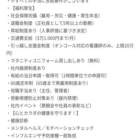
・※すべての手当に支給要件がございます
・【福利厚生】
・社会保険完備（雇用・労災・健康・厚生年金）
・退職金制度（正社員として5年以上の勤務）
・昇給制度あり（人事評価に基づき決定）
・交通費支給（3万1,000円まで/月）
・引っ越し支援金制度（オンコール対応の看護師のみ、上限20万
円）
・マタニティユニフォーム貸し出しあり（無料）
・社内融資制度あり
・有給の当日申請・取得可（1時間単位での申請可）
・60歳定年制（65歳まで再雇用制度あり）
・役職手当あり（主任、管理者）
・受動喫煙防止対策あり（屋内禁煙）
・社内イベント（懇親会や社員の表彰など）
・【心とカラダの健康を守ります！】
・健康診断
・メンタルヘルス／モチベーションチェック
・インフルエンザ予防接種一部負担