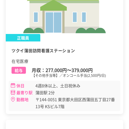
正職員
ツクイ蒲田訪問看護ステーション
在宅医療
月収：
277,000円
〜
379,000円
給与
【その他手当等】／オンコール手当(2,500円/日)
休日
4週8休以上、土日祝休み
最寄り駅
蒲田駅 2分
勤務地
〒144-0051 東京都大田区西蒲田五丁目27番
13号 KSビル7階