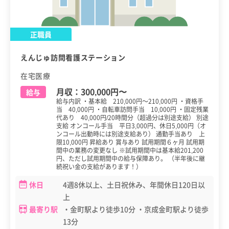
正職員
えんじゅ訪問看護ステーション
在宅医療
月収：
300,000円
〜
給与
給与内訳 ・基本給 210,000円～210,000円 ・資格手
当 40,000円 ・自転車訪問手当 10,000円 ・固定残業
代あり 40,000円/20時間分（超過分は別途支給） 別途
支給 オンコール手当 平日3,000円、休日5,000円（オ
ンコール出動時には別途支給あり） 通勤手当あり 上
限10,000円 昇給あり 賞与あり 試用期間６ヶ月 試用期
間中の業務の変更なし ※試用期間中は基本給201,200
円、ただし試用期間中の給与保障あり。 （半年後に継
続祝い金の支給があります！）
休日
4週8休以上、土日祝休み、年間休日120日以
上
最寄り駅
・金町駅より徒歩10分 ・京成金町駅より徒歩
13分