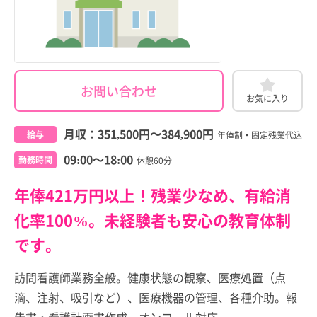
お問い合わせ
お気に入り
月収：
351,500円
〜
384,900円
給与
年俸制・固定残業代込
09:00～18:00
勤務時間
休憩60分
年俸421万円以上！残業少なめ、有給消
化率100%。未経験者も安心の教育体制
です。
訪問看護師業務全般。健康状態の観察、医療処置（点
滴、注射、吸引など）、医療機器の管理、各種介助。報
告書・看護計画書作成、オンコール対応。