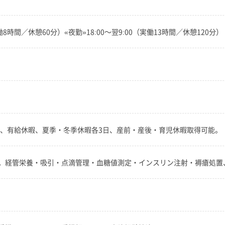
働8時間／休憩60分）«夜勤»18:00～翌9:00（実働13時間／休憩120分）
日、有給休暇、夏季・冬季休暇各3日、産前・産後・育児休暇取得可能。
。経管栄養・吸引・点滴管理・血糖値測定・インスリン注射・褥瘡処置