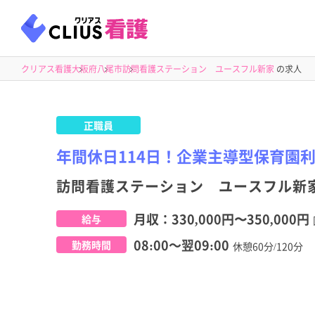
クリアス看護
大阪府
八尾市
訪問看護ステーション ユースフル新家
の求人
正職員
年間休日114日！企業主導型保育園
訪問看護ステーション ユースフル新
月収：
330,000円
〜
350,000円
給与
08:00～翌09:00
勤務時間
休憩60分/120分