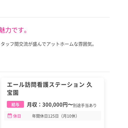
魅力です。
スタッフ間交流が盛んでアットホームな雰囲気。
正職員
エール訪問看護ステーション 久
宝園
月収：
300,000円
〜
給与
別途手当あり
休日
年間休日125日（月10休）