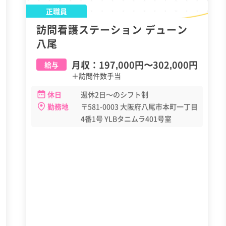
正職員
訪問看護ステーション デューン
八尾
月収：
197,000円
〜
302,000円
給与
＋訪問件数手当
休日
週休2日～のシフト制
勤務地
〒581-0003 大阪府八尾市本町一丁目
4番1号 YLBタニムラ401号室