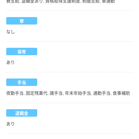
費支給, 退職金あり, 資格取得支援制度, 制服支給, 車通勤
寮
なし
保育
あり
手当
夜勤手当, 固定残業代, 諸手当, 年末年始手当, 通勤手当, 食事補助
退職金
あり