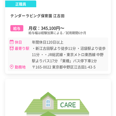
正職員
テンダーラビング保育園 江古田
月収：
345,100円
〜
給与
給与幅は経験加算による／試用期間6か月
休日
年間休日120日以上
最寄り駅
・新江古田駅より徒歩11分 ・沼袋駅より徒歩
11分 ・・JR総武線・東京メトロ東西線 中野
駅よりバス17分 「東橋」バス停下車1分
勤務地
〒165-0022 東京都中野区江古田1-43-5