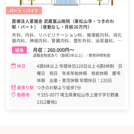
パート・バイト
医療法人蒼龍会 武蔵嵐山病院（東松山市・つきのわ
駅・パート）（夜勤なし・月給26万円）
外科、内科、リハビリテーション科、循環器内科、消化
器内科、神経内科、腎臓内科、整形外科、泌尿器科、健
診（健康診断・人間ドック）
月収：
260,000円
〜
給与
退職金制度あり（勤続3年以上）／教育研修制度
休日
4週8休以上 年間休日120日以上 4週8休制 日
曜日 祝日 年末年始休暇 有給休暇 慶弔
休暇 出産・育児休暇 年間休日：120日
最寄り駅
つきのわ駅より徒歩7分
勤務地
〒355-0077 埼玉県東松山市上唐子字引野裏
1312番地1