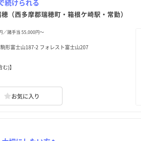
で続けられる
瑞穂（西多摩郡瑞穂町・箱根ケ崎駅・常勤）
利島村
利島村
新島村
新島村
御蔵島村
御蔵島村
八丈町
八丈町
0円／諸手当 55,000円～
町駒形富士山187-2 フォレスト富士山207
含む)】
お気に入り