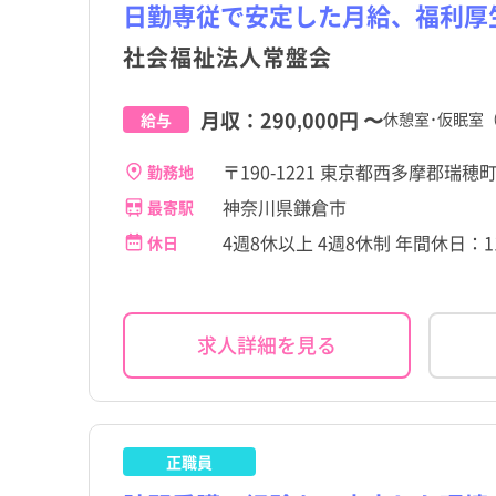
茨城県
品川区
茨城県
品川区
日勤専従で安定した月給、福利厚
その他（福祉・介護関係
パート・アルバイト（夜
その他（福祉・介護関係
パート・アルバイト（夜
その他
その他
格など）
なし）
格など）
なし）
高給与
高給与
社会福祉法人常盤会
千葉県
渋谷区
千葉県
渋谷区
石川県
北区
石川県
北区
月収：
290,000円
〜
休憩室･仮眠室
給与
岐阜県
足立区
岐阜県
足立区
〒190-1221 東京都西多摩郡瑞穂町
勤務地
滋賀県
立川市
滋賀県
立川市
神奈川県鎌倉市
最寄駅
4週8休以上 4週8休制 年間休日：1
休日
奈良県
府中市
奈良県
府中市
岡山県
小金井市
岡山県
小金井市
求人詳細を見る
香川県
国分寺市
香川県
国分寺市
佐賀県
東大和市
佐賀県
東大和市
宮崎県
稲城市
宮崎県
稲城市
正職員
瑞穂町
瑞穂町