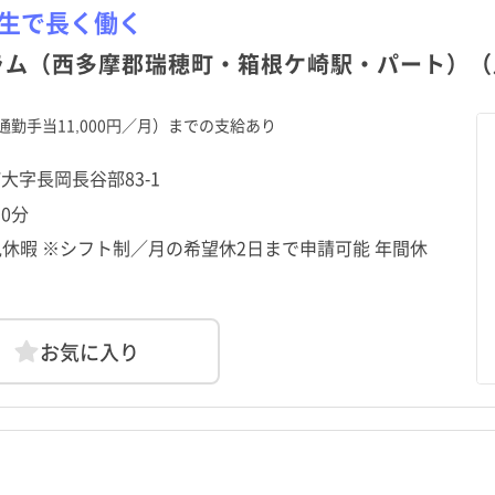
厚生で長く働く
ラム（西多摩郡瑞穂町・箱根ケ崎駅・パート）（月
勤手当11,000円／月）までの支給あり
町大字長岡長谷部83-1
0分
休暇 ※シフト制／月の希望休2日まで申請可能 年間休
お気に入り
北海道
中央区
北海道
中央区
青森県
港区
青森県
港区
土日祝休み
土日祝休み
年間休日120日以上
年間休日120日以上
秋田県
台東区
秋田県
台東区
山形県
墨田区
山形県
墨田区
助産師
クリニック
常勤（夜勤なし）
助産師
クリニック
常勤（夜勤なし）
准看護師
介護施設
常勤（夜勤のみ）
准看護師
介護施設
常勤（夜勤のみ）
託児所・保育所あり
託児所・保育所あり
電子カルテあり
電子カルテあり