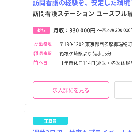
訪問看護の経験を、安定した環境
訪問看護ステーション ユースフル
大島町
大島町
三宅村
三宅村
月収：
330,000円
〜
基本給 200,00
給与
小笠原村
小笠原村
〒190-1202 東京都西多摩郡瑞穂
勤務地
箱根ケ崎駅より徒歩15分
最寄駅
【年間休日114日(夏季・冬季休暇
休日
求人詳細を見る
正職員