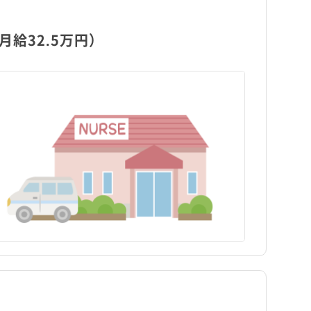
給32.5万円）
岩手県
新宿区
岩手県
新宿区
日勤のみ
日勤のみ
福島県
江東区
福島県
江東区
パート・アルバイト（夜勤
パート・アルバイト（夜勤
保健師
訪問看護
保健師
訪問看護
あり）
あり）
駅近
駅近