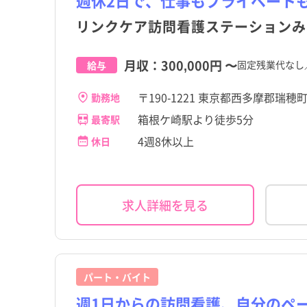
週休2日で、仕事もプライベート
リンクケア訪問看護ステーションみ
月収：
300,000円
〜
固定残業代なし
給与
〒190-1221 東京都西多摩郡瑞穂町箱
勤務地
箱根ケ崎駅より徒歩5分
最寄駅
4週8休以上
休日
求人詳細を見る
パート・バイト
週1日からの訪問看護、自分のペ