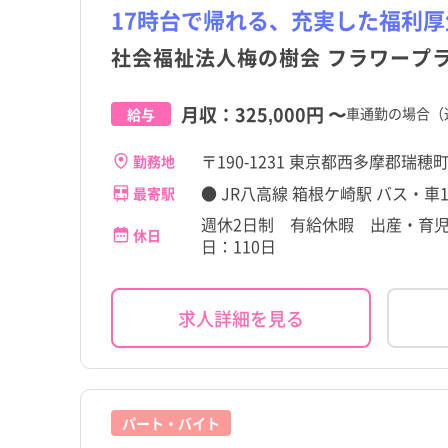
17時台で帰れる、充実した福利
社会福祉法人梅の樹会 フラワープ
月収：
325,000円
〜
車通勤の場合（通
給与
〒190-1231 東京都西多摩郡瑞穂
勤務地
● JR八高線 箱根ケ崎駅 バス・車1
最寄駅
週休2日制 有給休暇 出産・育児
休日
日：110日
求人詳細を見る
都道府県
東京都
都道府県
東京都
すべて
すべて
すべて
すべて
こだわり
こだわり
すべて
すべて
東京都
千代田区
東京都
千代田区
職種・資格
施設形態
勤務形態
職種・資格
施設形態
勤務形態
すべて
すべて
すべて
すべて
すべて
すべて
瑞穂町
4週8休以上
瑞穂町
4週8休以上
すべて
すべて
宮城県
文京区
宮城県
文京区
看護師
病院
常勤（夜勤あり）
看護師
病院
常勤（夜勤あり）
パート・バイト
箱根ケ崎駅
残業少なめ
箱根ケ崎駅
残業少なめ