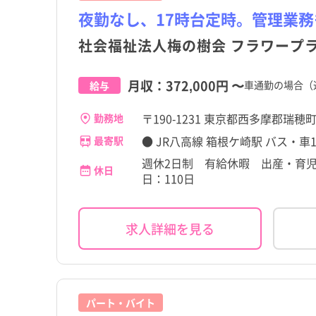
夜勤なし、17時台定時。管理業
社会福祉法人梅の樹会 フラワープ
月収：
372,000円
〜
車通勤の場合（通
給与
〒190-1231 東京都西多摩郡瑞穂
勤務地
● JR八高線 箱根ケ崎駅 バス・車1
最寄駅
週休2日制 有給休暇 出産・育児
休日
日：110日
求人詳細を見る
パート・バイト