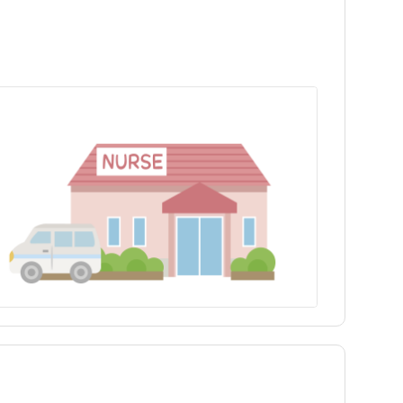
埼玉県
世田谷区
埼玉県
世田谷区
富山県
豊島区
富山県
豊島区
長野県
練馬区
長野県
練馬区
三重県
八王子市
三重県
八王子市
兵庫県
青梅市
兵庫県
青梅市
島根県
町田市
島根県
町田市
徳島県
東村山市
徳島県
東村山市
福岡県
狛江市
福岡県
狛江市
大分県
多摩市
大分県
多摩市
tax_region
西東京市
tax_region
西東京市
奥多摩町
奥多摩町