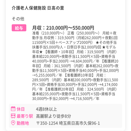
介護老人保健施設 日高の里
その他
月収：
210,000円
〜
550,000円
給与
准看（210,000円～） 正看（250,000円～） 月給＋夜
勤手当 月収例：319,500円（月給262,000円＋夜勤1回
11500円×5回＋ベースアップ2000円） ★その他手当
扶養手当5,000円/人・日祭日手当2,000円/回 ★モデル
年収★ 【看護師・10年目】 月給：319,500円 （内訳）
基本給220,000円+夜勤手当11,500円×5回+資格手当
40,000円+手当2,000円 →4,604,000円／年 【看護師20
年目】 月給：361,500円 （内訳）基本給262,000円+夜
勤手当11,500円×5回+資格手当40,000円+手当2,000円
→5,255,000円／年 【准看護師10年目】 月給：
289,500円 （内訳）基本給200,000円+夜勤手当11,500
円×5回+資格手当30,000円+手当2,000円 →4,174,000
円／年 【准看護師20年目】 月給：324,500円 （内訳）
基本給235,000円+夜勤手当11,500円×5回+資格手当
30,000円+手当2,000円 →4,716,500円／年
休日
4週8休以上
最寄り駅
高麗駅より徒歩8分
勤務地
〒350-1254 埼玉県日高市久保96-1