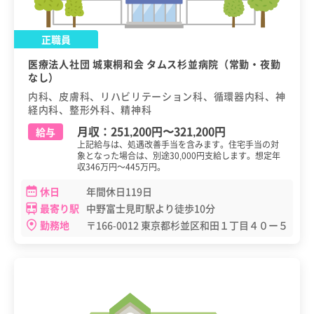
正職員
医療法人社団 城東桐和会 タムス杉並病院（常勤・夜勤
なし）
内科、皮膚科、リハビリテーション科、循環器内科、神
経内科、整形外科、精神科
月収：
251,200円
〜
321,200円
給与
上記給与は、処遇改善手当を含みます。住宅手当の対
象となった場合は、別途30,000円支給します。想定年
収346万円～445万円。
休日
年間休日119日
最寄り駅
中野富士見町駅より徒歩10分
勤務地
〒166-0012 東京都杉並区和田１丁目４０ー５