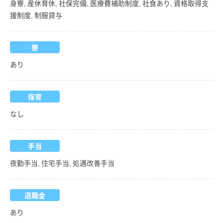
身寮, 産休育休, 社保完備, 医療費補助制度, 社食あり, 資格取得支
援制度, 制服貸与
寮
あり
保育
なし
手当
夜勤手当, 住宅手当, 処遇改善手当
退職金
あり