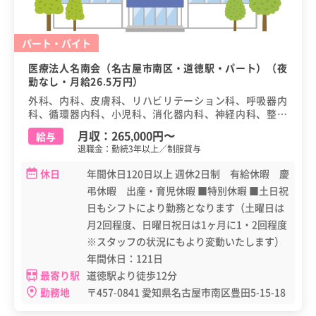
パート・バイト
医療法人名南会（名古屋市南区・道徳駅・パート）（夜
勤なし・月給26.5万円）
外科、内科、皮膚科、リハビリテーション科、呼吸器内
科、循環器内科、小児科、消化器内科、神経内科、整形
外科、泌尿器科、放射線科、消化器外科
月収：
265,000円
〜
給与
退職金：勤続3年以上／制服貸与
休日
年間休日120日以上 週休2日制 有給休暇 慶
弔休暇 出産・育児休暇 ■特別休暇 ■土日祝
日もシフトにより勤務となります（土曜日は
月2回程度、日曜日祝日は1ヶ月に1・2回程度
※スタッフの状況にもより変動いたします）
年間休日：121日
最寄り駅
道徳駅より徒歩12分
勤務地
〒457-0841 愛知県名古屋市南区豊田5-15-18