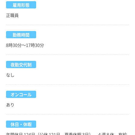
雇用形態
正職員
勤務時間
8時30分～17時30分
夜勤交代制
なし
オンコール
あり
休日・休暇
年間休日 124日（公休 121日、夏季休暇 3日）、４週８休、有給