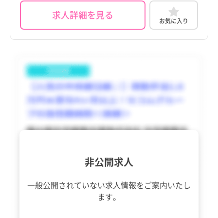
求人詳細を見る
香川県
板倉町
香川県
板倉町
お気に入り
愛媛県
明和町
愛媛県
明和町
高知県
千代田町
高知県
千代田町
福岡県
大泉町
福岡県
大泉町
佐賀県
邑楽町
佐賀県
邑楽町
長崎県
長崎県
熊本県
熊本県
大分県
大分県
非公開求人
宮崎県
宮崎県
一般公開されていない求人情報を
ご案内いたし
鹿児島県
鹿児島県
ます。
沖縄県
沖縄県