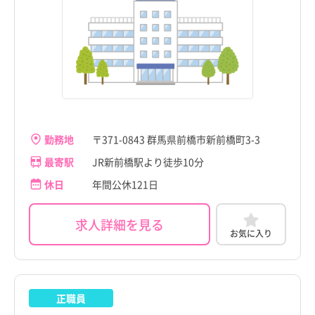
新潟県
渋川市
新潟県
渋川市
富山県
藤岡市
富山県
藤岡市
石川県
富岡市
石川県
富岡市
福井県
安中市
福井県
安中市
山梨県
みどり市
山梨県
みどり市
勤務地
〒371-0843 群馬県前橋市新前橋町3-3
こだわり
こだわり
すべて
すべて
最寄駅
JR新前橋駅より徒歩10分
長野県
榛東村
長野県
榛東村
4週8休以上
4週8休以上
休日
年間公休121日
職種・資格
勤務形態
職種・資格
勤務形態
岐阜県
吉岡町
岐阜県
吉岡町
すべて
すべて
すべて
すべて
施設形態
施設形態
土日祝休み
土日祝休み
すべて
すべて
静岡県
上野村
看護師
常勤（夜勤あり）
静岡県
上野村
看護師
常勤（夜勤あり）
求人詳細を見る
病院
年間休日120日以上
病院
年間休日120日以上
お気に入り
愛知県
神流町
助産師
常勤（夜勤なし）
愛知県
神流町
助産師
常勤（夜勤なし）
クリニック
日勤のみ
クリニック
日勤のみ
前橋市
前橋市
三重県
下仁田町
准看護師
常勤（夜勤のみ）
三重県
下仁田町
准看護師
常勤（夜勤のみ）
すべて
すべて
介護施設
残業少なめ
介護施設
残業少なめ
正職員
滋賀県
南牧村
保健師
パート・アルバイト（夜勤あり）
滋賀県
南牧村
保健師
パート・アルバイト（夜勤あり）