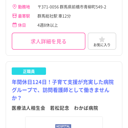
岩手県
岩手県
勤務地
〒371-0056 群馬県前橋市青柳町549-2
最寄駅
群馬総社駅 車12分
宮城県
宮城県
休日
4週8休以上
秋田県
秋田県
求人詳細を見る
群馬県
群馬県
山形県
山形県
すべて
すべて
お気に入り
福島県
前橋市
福島県
前橋市
茨城県
高崎市
茨城県
高崎市
正職員
栃木県
桐生市
栃木県
桐生市
年間休日124日！子育て支援が充実した病院
群馬県
伊勢崎市
群馬県
伊勢崎市
グループで、訪問看護師として働きません
か？
埼玉県
太田市
埼玉県
太田市
医療法人相生会 若松記念 わかば病院
千葉県
沼田市
千葉県
沼田市
神奈川県
館林市
神奈川県
館林市