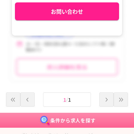
tax_region
tax_region
お問い合わせ
1
1
条件から求人を探す