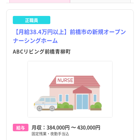
正職員
【月給38.4万円以上】前橋市の新規オープン
ナーシングホーム
ABCリビング前橋青柳町
都道府県
都道府県
すべて
すべて
東京都
東京都
北海道
北海道
月収：
384,000円
〜
430,000円
給与
青森県
青森県
固定残業・夜勤手当込