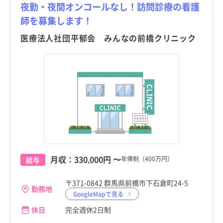
訪問看護
託児所・保育所あり
訪問看護
託児所・保育所あり
夜勤・夜間オンコールなし！訪問診療の看護
京都府
甘楽町
その他（福祉・介護関係資格など）
パート・アルバイト（夜勤なし）
京都府
甘楽町
その他（福祉・介護関係資格など）
パート・アルバイト（夜勤なし）
師を募集します！
その他
電子カルテあり
その他
電子カルテあり
大阪府
中之条町
その他
パート・アルバイト（夜勤のみ）
大阪府
中之条町
その他
パート・アルバイト（夜勤のみ）
医療法人社団平郁会 みんなの前橋クリニック
駅近
駅近
兵庫県
長野原町
兵庫県
長野原町
高給与
高給与
奈良県
嬬恋村
奈良県
嬬恋村
和歌山県
草津町
和歌山県
草津町
鳥取県
高山村
鳥取県
高山村
島根県
東吾妻町
島根県
東吾妻町
岡山県
片品村
岡山県
片品村
月収：
330,000円
〜
年俸制（400万円）
給与
広島県
川場村
広島県
川場村
〒371-0842 群馬県前橋市下石倉町24-5
勤務地
GoogleMapで見る
山口県
みなかみ町
山口県
みなかみ町
休日
完全週休2日制
徳島県
玉村町
徳島県
玉村町