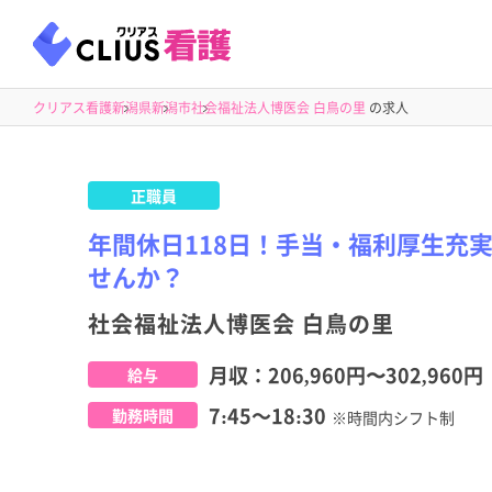
クリアス看護
新潟県
新潟市
社会福祉法人博医会 白鳥の里
の求人
正職員
年間休日118日！手当・福利厚生充
せんか？
社会福祉法人博医会 白鳥の里
月収：
206,960円
〜
302,960円
給与
7:45～18:30
勤務時間
※時間内シフト制