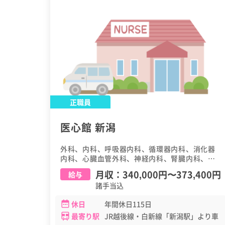
正職員
医心館 新潟
外科、内科、呼吸器内科、循環器内科、消化器
内科、心臓血管外科、神経内科、腎臓内科、糖
尿病・内分泌内科、脳神経外科、泌尿器科、消
月収：
340,000円
〜
373,400円
給与
化器外科、呼吸器外科、血液内科、緩和ケア科
諸手当込
休日
年間休日115日
最寄り駅
JR越後線・白新線「新潟駅」より車