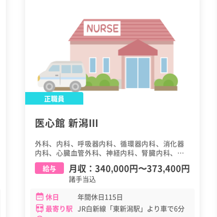
正職員
医心館 新潟Ⅲ
外科、内科、呼吸器内科、循環器内科、消化器
内科、心臓血管外科、神経内科、腎臓内科、糖
尿病・内分泌内科、泌尿器科、消化器外科、呼
月収：
340,000円
〜
373,400円
給与
吸器外科、血液内科、緩和ケア科
諸手当込
休日
年間休日115日
最寄り駅
JR白新線「東新潟駅」より車で6分