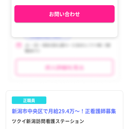
香川県
刈羽村
香川県
刈羽村
お問い合わせ
愛媛県
関川村
愛媛県
関川村
高知県
粟島浦村
高知県
粟島浦村
福岡県
福岡県
佐賀県
佐賀県
長崎県
長崎県
熊本県
熊本県
大分県
大分県
正職員
宮崎県
宮崎県
新潟市中央区で月給29.4万～！正看護師募集
鹿児島県
鹿児島県
ツクイ新潟訪問看護ステーション
沖縄県
沖縄県