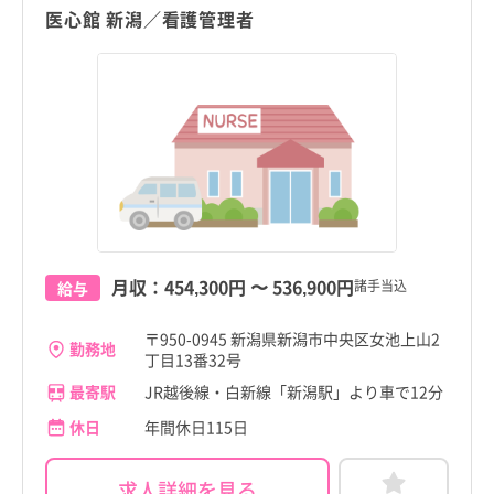
医心館 新潟／看護管理者
月収：
454,300円
〜
536,900円
諸手当込
給与
〒950-0945 新潟県新潟市中央区女池上山2
勤務地
丁目13番32号
最寄駅
JR越後線・白新線「新潟駅」より車で12分
休日
年間休日115日
求人詳細を見る