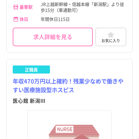
JR上越新幹線・信越本線「新潟駅」より徒
最寄駅
歩15分（車通勤可）
休日
年間休日115日
求人詳細を見る
お気に入り
正職員
年収470万円以上確約！残業少なめで働きや
すい医療施設型ホスピス
都道府県
都道府県
すべて
すべて
医心館 新潟Ⅲ
東京都
東京都
北海道
北海道
青森県
青森県