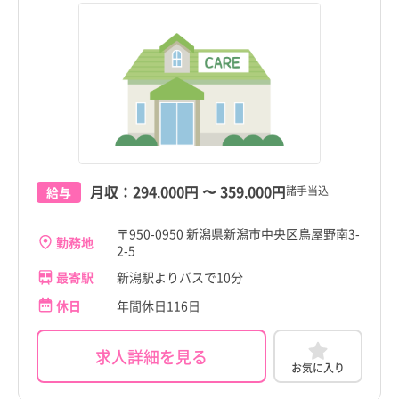
tax_region
tax_region
月収：
294,000円
〜
359,000円
諸手当込
給与
〒950-0950 新潟県新潟市中央区鳥屋野南3-
勤務地
2-5
最寄駅
新潟駅よりバスで10分
休日
年間休日116日
求人詳細を見る
お気に入り