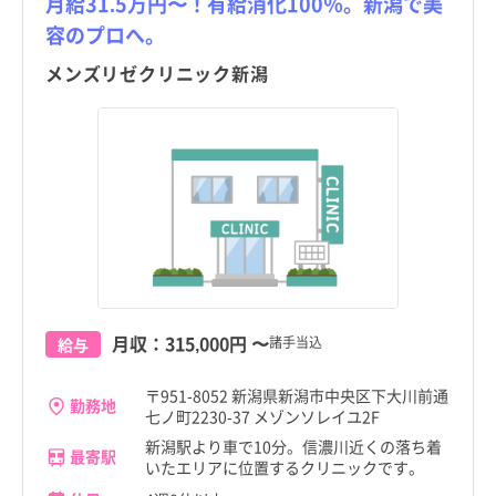
月給31.5万円〜！有給消化100％。新潟で美
容のプロへ。
メンズリゼクリニック新潟
月収：
315,000円
〜
諸手当込
給与
〒951-8052 新潟県新潟市中央区下大川前通
勤務地
七ノ町2230-37 メゾンソレイユ2F
新潟駅より車で10分。信濃川近くの落ち着
最寄駅
いたエリアに位置するクリニックです。