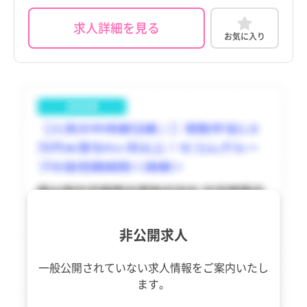
訪問看護
託児所・保育所あり
訪問看護
託児所・保育所あり
京都府
佐渡市
その他（福祉・介護関係資格など）
パート・アルバイト（夜勤なし）
京都府
佐渡市
その他（福祉・介護関係資格など）
パート・アルバイト（夜勤なし）
求人詳細を見る
その他
電子カルテあり
その他
電子カルテあり
お気に入り
大阪府
魚沼市
tax_certification_type
パート・アルバイト（夜勤のみ）
大阪府
魚沼市
tax_certification_type
パート・アルバイト（夜勤のみ）
駅近
駅近
兵庫県
南魚沼市
兵庫県
南魚沼市
高給与
高給与
奈良県
胎内市
奈良県
胎内市
和歌山県
聖籠町
和歌山県
聖籠町
鳥取県
弥彦村
鳥取県
弥彦村
島根県
田上町
島根県
田上町
岡山県
阿賀町
岡山県
阿賀町
非公開求人
広島県
出雲崎町
広島県
出雲崎町
一般公開されていない求人情報を
ご案内いたし
山口県
湯沢町
山口県
湯沢町
ます。
徳島県
津南町
徳島県
津南町