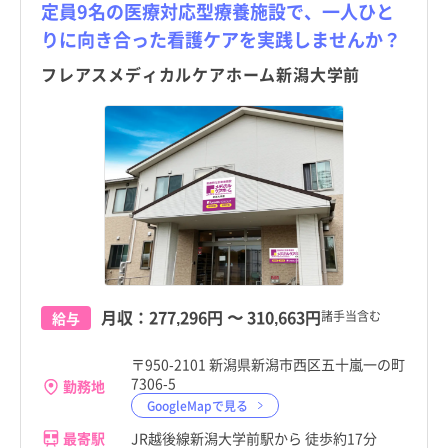
定員9名の医療対応型療養施設で、一人ひと
りに向き合った看護ケアを実践しませんか？
フレアスメディカルケアホーム新潟大学前
月収：
277,296円
〜
310,663円
諸手当含む
給与
〒950-2101 新潟県新潟市西区五十嵐一の町
7306-5
勤務地
GoogleMapで見る
最寄駅
JR越後線新潟大学前駅から 徒歩約17分