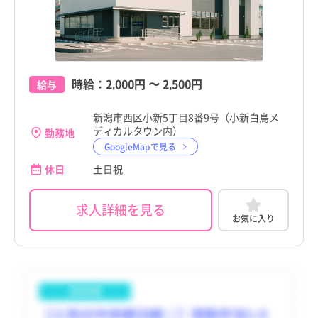
時給：
2,000円
〜
2,500円
給与
新潟市西区小新5丁目8番9号（小新白鳥メ
ディカルタウン内）
勤務地
GoogleMapで見る
休日
土日祝
求人詳細を見る
お気に入り