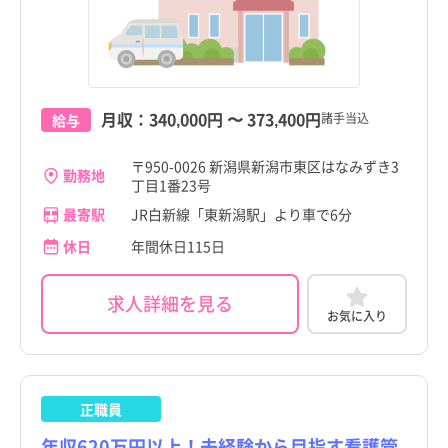
岩手県
岩手県
宮城県
宮城県
秋田県
秋田県
月収：
340,000円
〜
373,400円
諸手当込
給与
山形県
山形県
〒950-0026 新潟県新潟市東区はなみずき3
勤務地
福島県
福島県
丁目1番23号
最寄駅
JR白新線「東新潟駅」より車で6分
新潟県
新潟県
茨城県
茨城県
すべて
すべて
休日
年間休日115日
栃木県
新潟市
栃木県
新潟市
求人詳細を見る
群馬県
長岡市
群馬県
長岡市
お気に入り
埼玉県
三条市
埼玉県
三条市
千葉県
柏崎市
千葉県
柏崎市
正職員
神奈川県
新発田市
神奈川県
新発田市
年収620万円以上！未経験から目指す看護管