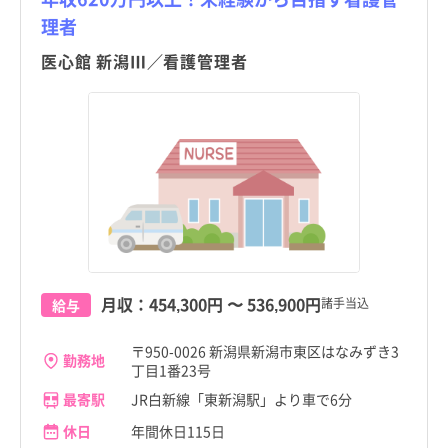
新潟県
小千谷市
新潟県
小千谷市
理者
医心館 新潟Ⅲ／看護管理者
富山県
加茂市
富山県
加茂市
石川県
十日町市
石川県
十日町市
福井県
見附市
福井県
見附市
山梨県
村上市
山梨県
村上市
こだわり
こだわり
すべて
すべて
長野県
燕市
長野県
燕市
4週8休以上
4週8休以上
職種・資格
勤務形態
職種・資格
勤務形態
岐阜県
糸魚川市
岐阜県
糸魚川市
すべて
すべて
すべて
すべて
施設形態
施設形態
土日祝休み
土日祝休み
すべて
すべて
月収：
454,300円
〜
536,900円
諸手当込
給与
静岡県
妙高市
看護師
常勤（夜勤あり）
静岡県
妙高市
看護師
常勤（夜勤あり）
病院
年間休日120日以上
病院
年間休日120日以上
愛知県
五泉市
助産師
常勤（夜勤なし）
愛知県
五泉市
助産師
常勤（夜勤なし）
〒950-0026 新潟県新潟市東区はなみずき3
勤務地
クリニック
日勤のみ
クリニック
日勤のみ
丁目1番23号
新潟市
新潟市
三重県
上越市
准看護師
常勤（夜勤のみ）
三重県
上越市
准看護師
常勤（夜勤のみ）
すべて
すべて
最寄駅
JR白新線「東新潟駅」より車で6分
介護施設
残業少なめ
介護施設
残業少なめ
滋賀県
阿賀野市
保健師
パート・アルバイト（夜勤あり）
滋賀県
阿賀野市
保健師
パート・アルバイト（夜勤あり）
休日
年間休日115日