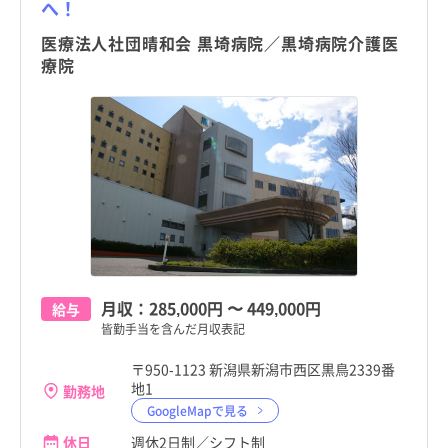
へ！
医療法人社団晴和会 黒埼病院／黒埼病院介護医
療院
月収：
285,000円
〜
449,000円
給与
皆勤手当を含んだ月収表記
〒950-1123 新潟県新潟市西区黒鳥2339番
地1
勤務地
GoogleMapで見る
休日
週休2日制／シフト制