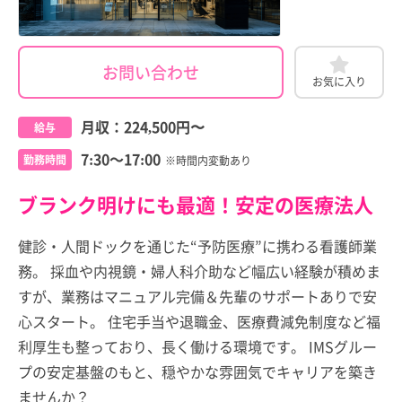
お問い合わせ
お気に入り
月収：
224,500円
〜
給与
7:30～17:00
勤務時間
※時間内変動あり
ブランク明けにも最適！安定の医療法人
健診・人間ドックを通じた“予防医療”に携わる看護師業
務。 採血や内視鏡・婦人科介助など幅広い経験が積めま
すが、業務はマニュアル完備＆先輩のサポートありで安
心スタート。 住宅手当や退職金、医療費減免制度など福
利厚生も整っており、長く働ける環境です。 IMSグルー
プの安定基盤のもと、穏やかな雰囲気でキャリアを築き
ませんか？