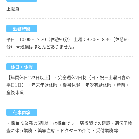
正職員
勤務時間
平日：10:00～19:30（休憩90分） 土曜：9:30～18:30（休憩60
分） ★残業はほとんどありません。
休日・休暇
【年間休日122日以上】 ・完全週休2日制（日・祝＋土曜日含め
平日1日） ・年末年始休暇 ・慶弔休暇 ・年次有給休暇 ・産前・
産後休暇
仕事内容
・採血 ※業務の5割以上は採血です ・顕微鏡での確認・遺伝子検
査に伴う業務 ・美容注射 ・ドクターの介助 ・受付業務 等