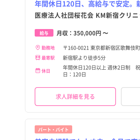
年間休日120日、高給与で安定。
大島町
大島町
医療法人社団桜花会 KM新宿クリニ
三宅村
三宅村
月収：
350,000円
〜
給与
小笠原村
小笠原村
〒160-0021 東京都新宿区歌舞伎町2
勤務地
新宿駅より徒歩5分
最寄駅
年間休日120日以上 週休2日制 
休日
日：120日
求人詳細を見る
パート・バイト