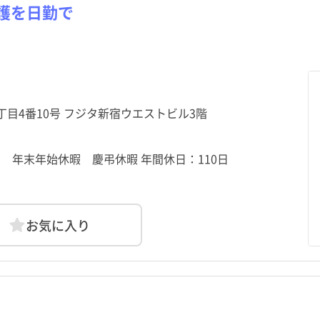
栃木県
目黒区
高田馬場駅
栃木県
目黒区
高田馬場駅
群馬県
大田区
早稲田駅
群馬県
大田区
早稲田駅
資
勤
資
勤
パート・アルバイト（夜勤
パート・アルバイト（夜勤
護を日勤で
その他
その他
のみ）
のみ）
神奈川県
中野区
面影橋駅
神奈川県
中野区
面影橋駅
新潟県
杉並区
国立競技場駅
新潟県
杉並区
国立競技場駅
福井県
荒川区
落合南長崎駅
福井県
荒川区
落合南長崎駅
山梨県
板橋区
新宿西口駅
山梨県
板橋区
新宿西口駅
静岡県
葛飾区
牛込神楽坂駅
静岡県
葛飾区
牛込神楽坂駅
愛知県
江戸川区
西早稲田駅
愛知県
江戸川区
西早稲田駅
宿1丁目4番10号 フジタ新宿ウエストビル3階
京都府
武蔵野市
新宿駅
京都府
武蔵野市
新宿駅
大阪府
三鷹市
大阪府
三鷹市
制 年末年始休暇 慶弔休暇 年間休日：110日
和歌山県
昭島市
和歌山県
昭島市
鳥取県
調布市
鳥取県
調布市
広島県
小平市
広島県
小平市
山口県
日野市
山口県
日野市
お気に入り
愛媛県
国立市
愛媛県
国立市
高知県
福生市
高知県
福生市
長崎県
清瀬市
長崎県
清瀬市
熊本県
東久留米市
熊本県
東久留米市
鹿児島県
羽村市
鹿児島県
羽村市
沖縄県
あきる野市
沖縄県
あきる野市
日の出町
日の出町
檜原村
檜原村