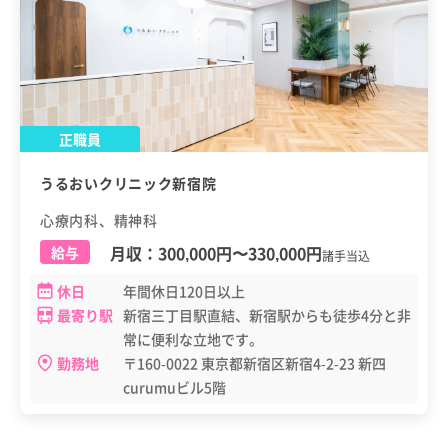
正職員
うるおいクリニック新宿院
心療内科、精神科
月収：
300,000円
〜
330,000円
給与
諸手当込
休日
年間休日120日以上
最寄り駅
新宿三丁目駅直結、新宿駅からも徒歩4分と非
常に便利な立地です。
勤務地
〒160-0022 東京都新宿区新宿4-2-23 新四
curumuビル5階