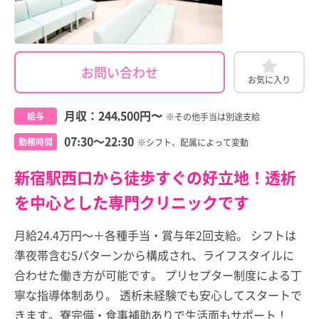
お問い合わせ
お気に入り
月収：
244,500円
〜
給与
※その他手当は別途支給
07:30～22:30
勤務時間
※シフト、配属によって変動
新宿駅西口から徒歩すぐの好立地！透析
を中心とした専門クリニックです
月給24.4万円～＋各種手当・賞与年2回支給。 シフトは
準夜帯含む5パターンから構成され、ライフスタイルに
合わせた働き方が可能です。 プリセプター制度による丁
寧な指導体制あり。 透析未経験でも安心してスタートで
きます。寮完備・食事補助ありで生活面もサポート！