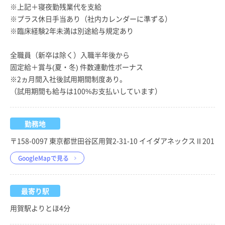
※上記＋寝夜勤残業代を支給
※プラス休日手当あり（社内カレンダーに準ずる）
※臨床経験2年未満は別途給与規定あり
全職員（新卒は除く）入職半年後から
固定給＋賞与(夏・冬) 件数連動性ボーナス
※2ヵ月間入社後試用期間制度あり。
（試用期間も給与は100%お支払いしています）
勤務地
〒158-0097 東京都世田谷区用賀2-31-10 イイダアネックスⅡ201
GoogleMapで見る
最寄り駅
用賀駅よりとほ4分