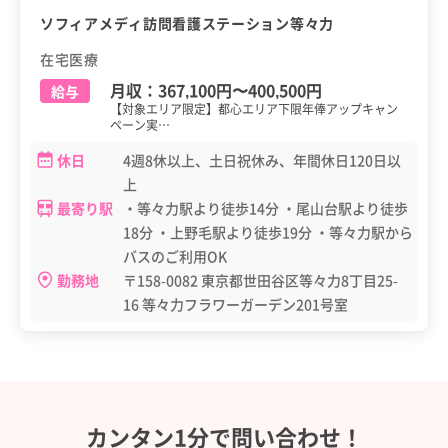
ソフィアメディ訪問看護ステーション等々力
在宅医療
月収：
367,100円
〜
400,500円
給与
【対象エリア限定】都心エリア下限年俸アップキャン
ペーン実…
休日
4週8休以上、土日祝休み、年間休日120日以
上
最寄り駅
・等々力駅より徒歩14分 ・尾山台駅より徒歩
18分 ・上野毛駅より徒歩19分 ・等々力駅から
バスのご利用OK
勤務地
〒158-0082 東京都世田谷区等々力8丁目25-
16 等々力フラワーガーデン201号室
カンタン1分で問い合わせ！