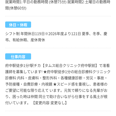
就業時間1:平日の勤務時間 (休憩75分) 就業時間2:土曜日の勤務時
間(休憩60分)
休日・休暇
シフト制 年間休日119日※2026年度より121日 夏季、冬季、慶
弔、有給休暇、産休育休
仕事内容
府中駅徒歩1分!駅チカ【タムス総合クリニック府中駅前】で准看
護師を募集しています! ★府中駅徒歩1分の総合診療科クリニック
診療科:内科・皮膚科・整形外科・各種健康診断・労災・事故・
予防接種・自費診療・内視鏡 ★スピード感を重視し、患者様の
ご要望に可能な限り応えて います。元気で頼りになる先輩がお
り、困った時は仲間 同士で助け合いながら仕事をする風土が根
付いています。 【変更内容:変更なし】