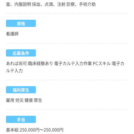
査、内服説明 採血、点滴、注射 診察、手術介助
資格
看護師
応募条件
あれば尚可:臨床経験あり 電子カルテ入力作業 PCスキル:電子カ
ルテ入力
福利厚生
雇用 労災 健康 厚生
手当
基本給:250,000円〜250,000円