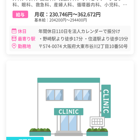
科、眼科、救急科、産婦人科、循環器内科、小児科、消
化器内科、心臓血管外科、神経内科、腎臓内科、整形外
月収：
230,746円
〜
362,672円
給与
科、泌尿器科、麻酔科、呼吸器外科、その他、歯科・口
基本給：204200円～294400円
腔外科、健診（健康診断・人間ドック）
休日
年間休日110日を法人カレンダーで振分け
最寄り駅
・野崎駅より徒歩17分 ・住道駅より徒歩19分
勤務地
〒574-0074 大阪府大東市谷川2丁目10番50号