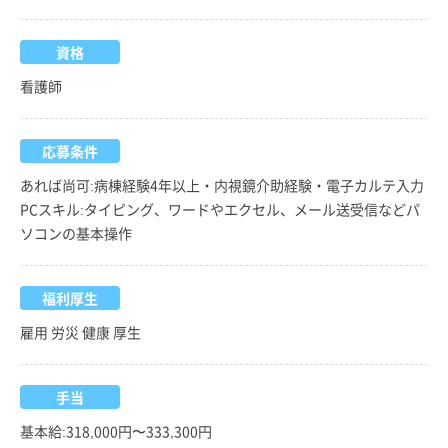
資格
看護師
応募条件
あれば尚可:病棟経験4年以上・内視鏡介助経験・電子カルテ入力
PCスキル:タイピング、ワードやエクセル、メール送受信などパ
ソコンの基本操作
福利厚生
雇用 労災 健康 厚生
手当
基本給:318,000円〜333,300円