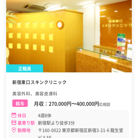
正職員
新宿東口スキンクリニック
美容外科、美容皮膚科
月収：
270,000円
〜
400,000円
給与
応相談
休日
4週8休
最寄り駅
新宿駅より徒歩3分
勤務地
〒160-0022 東京都新宿区新宿3-21-6 龍生堂
ビル5F