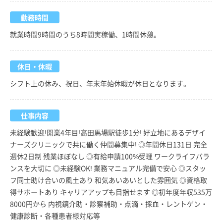
勤務時間
就業時間9時間のうち8時間実稼働、1時間休憩。
休日・休暇
シフト上の休み、祝日、年末年始休暇が休日となります。
仕事内容
未経験歓迎!開業4年目!高田馬場駅徒歩1分! 好立地にあるデザイ
ナーズクリニックで共に働く仲間募集中! ◎年間休日131日 完全
週休2日制 残業ほぼなし ◎有給申請100%受理 ワークライフバラ
ンスを大切に ◎未経験OK! 業務マニュアル完備で安心 ◎スタッ
フ同士助け合いの風土あり 和気あいあいとした雰囲気 ◎資格取
得サポートあり キャリアアップも目指せます ◎初年度年収535万
8000円から 内視鏡介助・診察補助・点滴・採血・レントゲン・
健康診断・各種患者様対応等