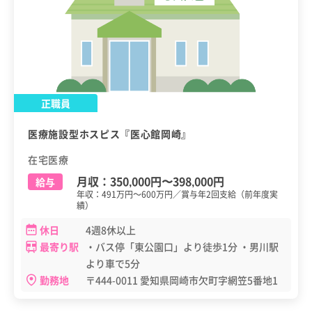
正職員
医療施設型ホスピス『医心館岡崎』
在宅医療
月収：
350,000円
〜
398,000円
給与
年収：491万円～600万円／賞与年2回支給（前年度実
績）
休日
4週8休以上
最寄り駅
・バス停「東公園口」より徒歩1分 ・男川駅
より車で5分
勤務地
〒444-0011 愛知県岡崎市欠町字網笠5番地1