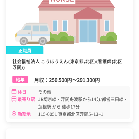
正職員
社会福祉法人 こうほうえん(東京都,北区)(看護師(北区
浮間))
月収：
250,500円
〜
291,300円
給与
休日
その他
最寄り駅
JR埼京線・浮間舟渡駅から14分/都営三田線・
蓮根駅 から 徒歩17分
勤務地
115-0051 東京都北区浮間5−13−1