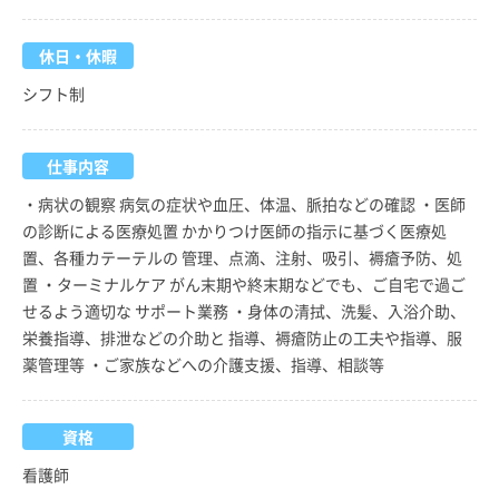
休日・休暇
シフト制
仕事内容
・病状の観察 病気の症状や血圧、体温、脈拍などの確認 ・医師
の診断による医療処置 かかりつけ医師の指示に基づく医療処
置、各種カテーテルの 管理、点滴、注射、吸引、褥瘡予防、処
置 ・ターミナルケア がん末期や終末期などでも、ご自宅で過ご
せるよう適切な サポート業務 ・身体の清拭、洗髪、入浴介助、
栄養指導、排泄などの介助と 指導、褥瘡防止の工夫や指導、服
薬管理等 ・ご家族などへの介護支援、指導、相談等
資格
看護師