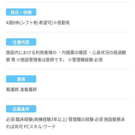
休日・休暇
4週8休(シフト制:希望可)※夜勤有
仕事内容
施設内における利用者様の ・内服薬の確認 ・心身状況の経過観
察 等 ※施設管理者は医師です。 ※管理職経験 必須
資格
看護師,准看護師
応募条件
必須:臨床経験(病棟経験3年以上) 管理職の経験 必須 施設勤務あ
れば尚可 PCスキル:ワード