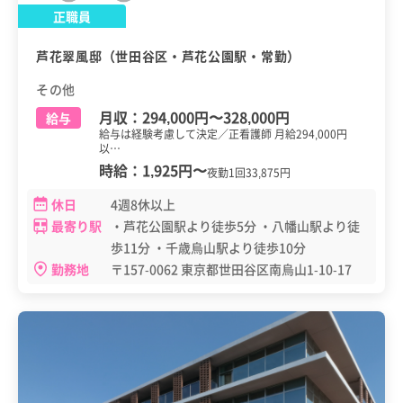
正職員
芦花翠風邸（世田谷区・芦花公園駅・常勤）
その他
月収：
294,000円
〜
328,000円
給与
給与は経験考慮して決定／正看護師 月給294,000円
以…
時給：
1,925円
〜
夜勤1回33,875円
休日
4週8休以上
最寄り駅
・芦花公園駅より徒歩5分 ・八幡山駅より徒
歩11分 ・千歳烏山駅より徒歩10分
勤務地
〒157-0062 東京都世田谷区南烏山1-10-17