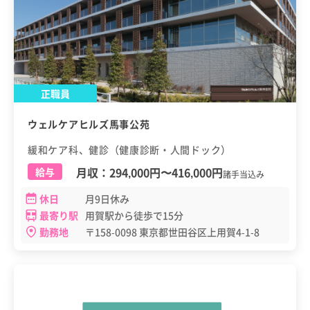
正職員
ウェルケアヒルズ馬事公苑
緩和ケア科、健診（健康診断・人間ドック）
月収：
294,000円
〜
416,000円
給与
諸手当込み
休日
月9日休み
最寄り駅
用賀駅から徒歩で15分
勤務地
〒158-0098 東京都世田谷区上用賀4-1-8