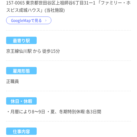
157-0065 東京都世田谷区上祖師谷6丁目31ー1 「ファミリー・ホ
スピス成城ハウス」(当社施設)
GoogleMapで見る
最寄り駅
京王線仙川駅 から 徒歩15分
雇用形態
正職員
休日・休暇
・月暦により8〜9日 ・夏、冬期特別休暇:各3日間
仕事内容