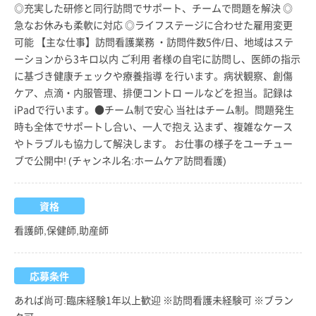
◎充実した研修と同行訪問でサポート、チームで問題を解決 ◎
急なお休みも柔軟に対応 ◎ライフステージに合わせた雇用変更
可能 【主な仕事】訪問看護業務 ・訪問件数5件/日、地域はステ
ーションから3キロ以内 ご利用 者様の自宅に訪問し、医師の指示
に基づき健康チェックや療養指導 を行います。病状観察、創傷
ケア、点滴・内服管理、排便コントロ ールなどを担当。記録は
iPadで行います。●チーム制で安心 当社はチーム制。問題発生
時も全体でサポートし合い、一人で抱え 込まず、複雑なケース
やトラブルも協力して解決します。 お仕事の様子をユーチュー
ブで公開中! (チャンネル名:ホームケア訪問看護)
資格
看護師,保健師,助産師
応募条件
あれば尚可:臨床経験1年以上歓迎 ※訪問看護未経験可 ※ブラン