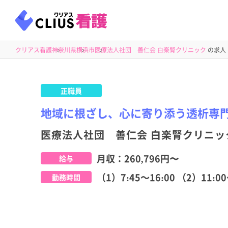
クリアス看護
神奈川県
横浜市
医療法人社団 善仁会 白楽腎クリニック
の求人
正職員
地域に根ざし、心に寄り添う透析専
医療法人社団 善仁会 白楽腎クリニッ
月収：
260,796円
〜
給与
（1）7:45～16:00 （2）11:00
勤務時間