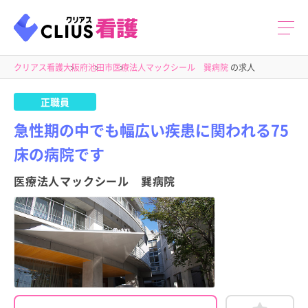
クリアス看護
大阪府
池田市
医療法人マックシール 巽病院
の求人
正職員
急性期の中でも幅広い疾患に関われる75
床の病院です
医療法人マックシール 巽病院