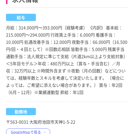
給与
月給：314,000円〜393,000円（経験考慮） 《内訳》 基本給：
215,000円〜294,000円 行政賃上手当：6,000円 看護手当：
10,000円 処遇改善手当：12,000円 夜勤手当：66,000円（16,500
円/回・４回として）※回数応相談 皆勤手当：5,000円 残業手当
通勤手当：法人規定に準じて支給（片道2km以上より支給対象）
＜5年目モデル＞年収：480万円以上（賞与・手当含む）／月
収：32万円以上 ※時間外含まず ※夜勤（月の回数）などについ
ては、経験年数とスキルを考慮して決定いたします。 （場合に
よっては、ご希望に添えない場合があります。） 賞与：年2回
（6月・12月）※業績連動型 昇給：年1回
勤務地
〒563-0031 大阪府池田市天神1-5-22
GoogleMapで見る