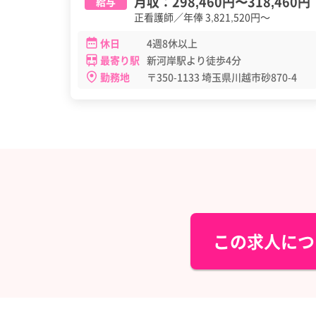
月収：
298,460円
〜
318,460円
給与
正看護師／年俸 3,821,520円～
休日
4週8休以上
最寄り駅
新河岸駅より徒歩4分
勤務地
〒350-1133 埼玉県川越市砂870-4
この求人につ