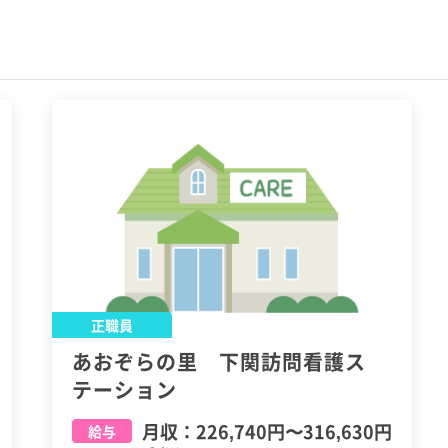
正職員
あおぞらの里 下関訪問看護ス
テーション
月収：
226,740円
〜
316,630円
給与