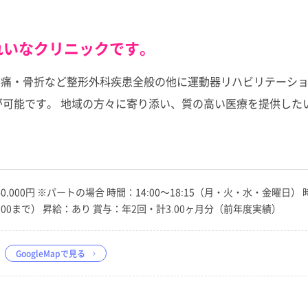
きれいなクリニックです。
・関節痛・骨折など整形外科疾患全般の他に運動器リハビリテーシ
が可能です。 地域の方々に寄り添い、質の高い医療を提供した
40,000円 ※パートの場合 時間：14:00～18:15（月・火・水・金曜日） 時
,000まで） 昇給：あり 賞与：年2回・計3.00ヶ月分（前年度実績）
GoogleMapで見る