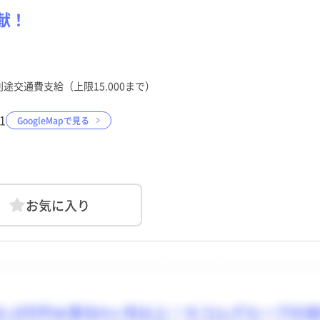
献！
北海道
宇部市
北海道
宇部市
青森県
山口市
青森県
山口市
土日祝休み
土日祝休み
年間休日120日以上
年間休日120日以上
秋田県
下松市
秋田県
下松市
山形県
岩国市
山形県
岩国市
助産師
クリニック
常勤（夜勤なし）
助産師
クリニック
常勤（夜勤なし）
准看護師
介護施設
常勤（夜勤のみ）
准看護師
介護施設
常勤（夜勤のみ）
別途交通費支給（上限15,000まで）
託児所・保育所あり
託児所・保育所あり
電子カルテあり
電子カルテあり
栃木県
柳井市
栃木県
柳井市
群馬県
美祢市
群馬県
美祢市
資
勤
資
勤
パート・アルバイト（夜勤
パート・アルバイト（夜勤
その他
その他
のみ）
のみ）
1
GoogleMapで見る
神奈川県
周防大島町
神奈川県
周防大島町
新潟県
和木町
新潟県
和木町
福井県
平生町
福井県
平生町
山梨県
阿武町
山梨県
阿武町
静岡県
静岡県
愛知県
愛知県
お気に入り
京都府
京都府
大阪府
大阪府
和歌山県
和歌山県
鳥取県
鳥取県
広島県
広島県
山口県
山口県