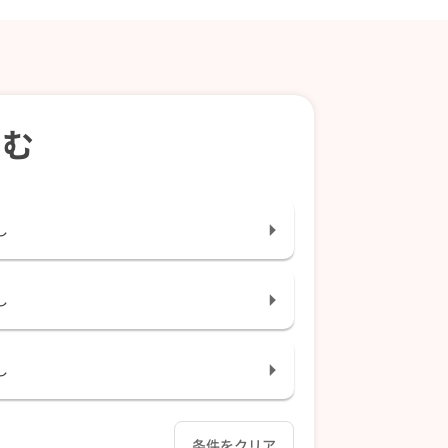
込む
し
し
し
条件をクリア