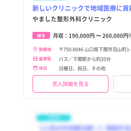
都道府県
山口県
都道府県
山口県
すべて
すべて
すべて
すべて
新しいクリニックで地域医療に貢
こだわり
こだわり
すべて
すべて
やました整形外科クリニック
東京都
下関市
東京都
下関市
職種・資格
施設形態
勤務形態
職種・資格
施設形態
勤務形態
すべて
すべて
すべて
すべて
すべて
すべて
4週8休以上
4週8休以上
宮城県
防府市
宮城県
防府市
下関市
看護師
病院
常勤（夜勤あり）
下関市
看護師
病院
常勤（夜勤あり）
すべて
すべて
月収：
190,000円
〜
260,000円
給与
残業少なめ
残業少なめ
茨城県
長門市
茨城県
長門市
その他（福祉・介護関係
パート・アルバイト（夜
その他（福祉・介護関係
パート・アルバイト（夜
その他
その他
格など）
なし）
格など）
なし）
〒750-0046 山口県下関市羽山町1-
勤務地
高給与
高給与
千葉県
山陽小野田市
千葉県
山陽小野田市
バス／下関駅から約20分
最寄駅
日曜日、祝日、その他
休日
石川県
田布施町
石川県
田布施町
岐阜県
岐阜県
求人詳細を見る
滋賀県
滋賀県
奈良県
奈良県
岡山県
岡山県