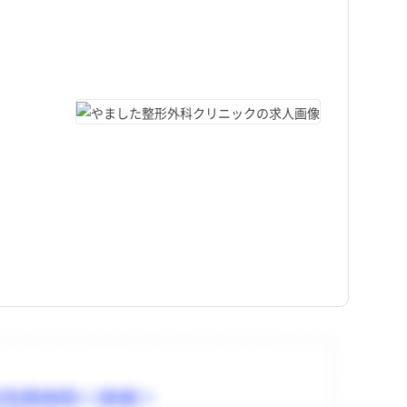
岩手県
萩市
岩手県
萩市
日勤のみ
日勤のみ
福島県
光市
福島県
光市
パート・アルバイト（夜勤
パート・アルバイト（夜勤
保健師
訪問看護
保健師
訪問看護
あり）
あり）
駅近
駅近
埼玉県
周南市
埼玉県
周南市
富山県
上関町
富山県
上関町
長野県
長野県
三重県
三重県
兵庫県
兵庫県
島根県
島根県
徳島県
徳島県