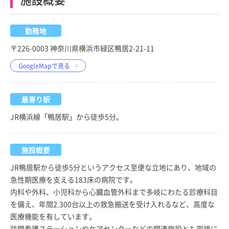
勤務地
〒226-0003 神奈川県横浜市緑区鴨居2-21-11
GoogleMapで見る
最寄り駅
JR横浜線「鴨居駅」から徒歩5分。
施設概要
JR鴨居駅から徒歩5分というアクセス至便な立地にあり、地域の
急性期医療を支える183床の病院です。
内科や外科、小児科から心臓血管外科まで多岐にわたる診療科目
を備え、年間2,300台以上の救急搬送を受け入れるなど、高度な
医療機能を有しています。
訪問看護ステーションやケアセンターなどの関連施設とも密接に