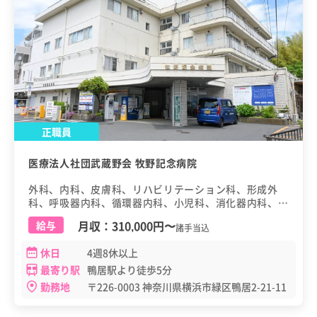
正職員
医療法人社団武蔵野会 牧野記念病院
外科、内科、皮膚科、リハビリテーション科、形成外
科、呼吸器内科、循環器内科、小児科、消化器内科、心
臓血管外科、心療内科、整形外科、脳神経外科、麻酔
月収：
310,000円
〜
給与
諸手当込
科、放射線科、呼吸器外科
休日
4週8休以上
最寄り駅
鴨居駅より徒歩5分
勤務地
〒226-0003 神奈川県横浜市緑区鴨居2-21-11