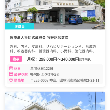
正職員
医療法人社団武蔵野会 牧野記念病院
外科、内科、皮膚科、リハビリテーション科、形成外
科、呼吸器内科、循環器内科、小児科、消化器内科、心
臓血管外科、心療内科、整形外科、脳神経外科、麻酔
月収：
298,000円
〜
340,000円
給与
諸手当込
科、放射線科、呼吸器外科
休日
年間休日122日
最寄り駅
鴨居駅より徒歩5分
勤務地
〒226-0003 神奈川県横浜市緑区鴨居2-21-11