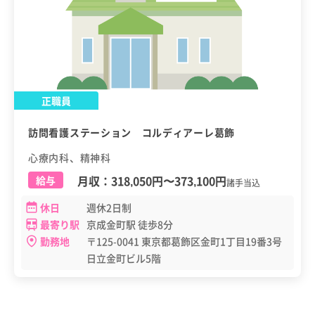
正職員
訪問看護ステーション コルディアーレ葛飾
心療内科、精神科
月収：
318,050円
〜
373,100円
給与
諸手当込
休日
週休2日制
最寄り駅
京成金町駅 徒歩8分
勤務地
〒125-0041 東京都葛飾区金町1丁目19番3号
日立金町ビル5階