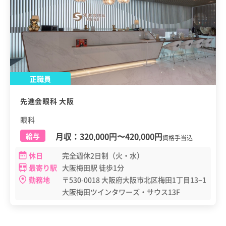
正職員
先進会眼科 大阪
眼科
月収：
320,000円
〜
420,000円
給与
資格手当込
休日
完全週休2日制（火・水）
最寄り駅
大阪梅田駅 徒歩1分
勤務地
〒530-0018 大阪府大阪市北区梅田1丁目13−1
大阪梅田ツインタワーズ・サウス13F