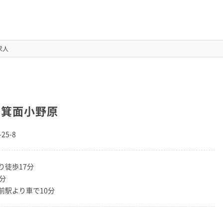
求人
ら箕面小野原
25-8
り徒歩17分
分
前駅より車で10分