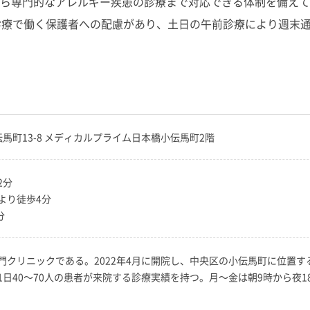
ら専門的なアレルギー疾患の診療まで対応できる体制を備えて
診療で働く保護者への配慮があり、土日の午前診療により週末
大伝馬町13-8 メディカルプライム日本橋小伝馬町2階
2分
より徒歩4分
分
門クリニックである。2022年4月に開院し、中央区の小伝馬町に位置す
日40～70人の患者が来院する診療実績を持つ。月～金は朝9時から夜