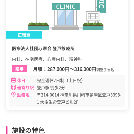
正職員
医療法人社団心翠会 登戸診療所
内科、在宅医療、心療内科、精神科
月収：
287,000円
〜
316,000円
給与
調整手当込
休日
完全週休2日制（土日祝）
最寄り駅
登戸駅 徒歩2分
勤務地
〒214-0014 神奈川県川崎市多摩区登戸3398-
1 大樹生命登戸ビル2F
施設の特色