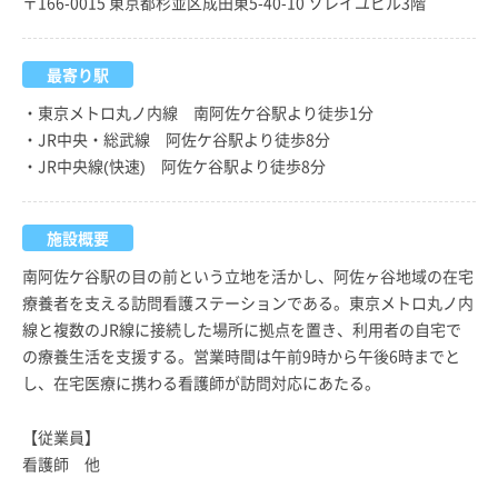
〒166-0015 東京都杉並区成田東5-40-10 ソレイユビル3階
最寄り駅
・東京メトロ丸ノ内線 南阿佐ケ谷駅より徒歩1分
・JR中央・総武線 阿佐ケ谷駅より徒歩8分
・JR中央線(快速) 阿佐ケ谷駅より徒歩8分
施設概要
南阿佐ケ谷駅の目の前という立地を活かし、阿佐ヶ谷地域の在宅
療養者を支える訪問看護ステーションである。東京メトロ丸ノ内
線と複数のJR線に接続した場所に拠点を置き、利用者の自宅で
の療養生活を支援する。営業時間は午前9時から午後6時までと
し、在宅医療に携わる看護師が訪問対応にあたる。
【従業員】
看護師 他