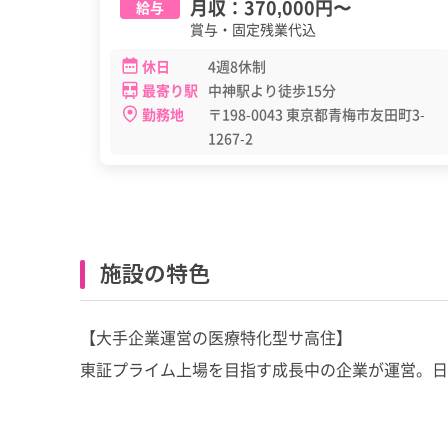
月収：
370,000円
〜
給与
賞与・固定残業代込
休日
4週8休制
最寄り駅
中神駅より徒歩15分
勤務地
〒198-0043 東京都青梅市友田町3-
1267-2
施設の特色
【大手企業運営の医療特化型サ高住】
東証プライム上場を目指す成長中の企業が運営。日