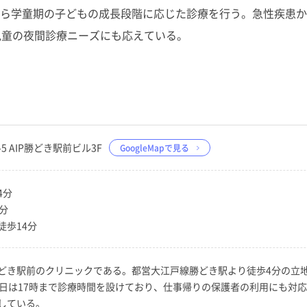
ら学童期の子どもの成長段階に応じた診療を行う。急性疾患か
児童の夜間診療ニーズにも応えている。
-5 AIP勝どき駅前ビル3F
GoogleMapで見る
4分
分
徒歩14分
どき駅前のクリニックである。都営大江戸線勝どき駅より徒歩4分の立
祝日は17時まで診療時間を設けており、仕事帰りの保護者の利用にも対
している。