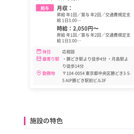
月収：
給与
昇給 年1回／賞与 年2回／交通費規定支
給 1日3,00…
時給：
2,050円
〜
昇給 年1回／賞与 年2回／交通費規定支
給 1日3,00…
休日
応相談
最寄り駅
・勝どき駅より徒歩4分 ・月島駅よ
り徒歩14分
勤務地
〒104-0054 東京都中央区勝どき3-5-
5 AIP勝どき駅前ビル3F
施設の特色