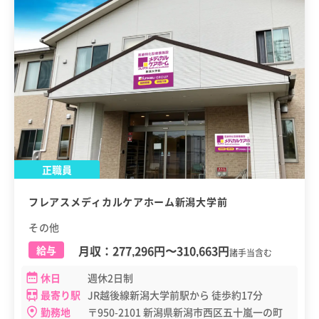
正職員
フレアスメディカルケアホーム新潟大学前
その他
月収：
277,296円
〜
310,663円
給与
諸手当含む
休日
週休2日制
最寄り駅
JR越後線新潟大学前駅から 徒歩約17分
勤務地
〒950-2101 新潟県新潟市西区五十嵐一の町