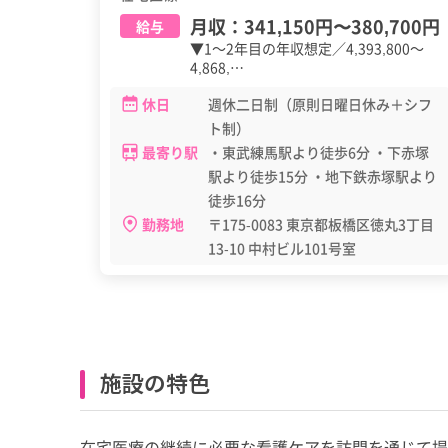
月収：
341,150円
〜
380,700円
給与
▼1～2年目の年収想定／4,393,800～
4,868,…
休日
週休二日制（原則日曜日休み＋シフ
ト制）
最寄り駅
・東武練馬駅より徒歩6分 ・下赤塚
駅より徒歩15分 ・地下鉄赤塚駅より
徒歩16分
勤務地
〒175-0083 東京都板橋区徳丸3丁目
13-10 中村ビル101号室
施設の特色
在宅医療の継続に必要な看護ケアを訪問を通じて提