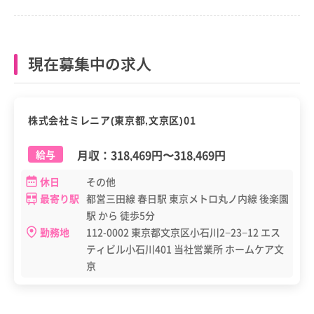
現在募集中の求人
正職員
株式会社ミレニア(東京都,文京区)01
月収：
318,469円
〜
318,469円
給与
休日
その他
最寄り駅
都営三田線 春日駅 東京メトロ丸ノ内線 後楽園
駅 から 徒歩5分
勤務地
112-0002 東京都文京区小石川2−23−12 エス
ティビル小石川401 当社営業所 ホームケア文
京