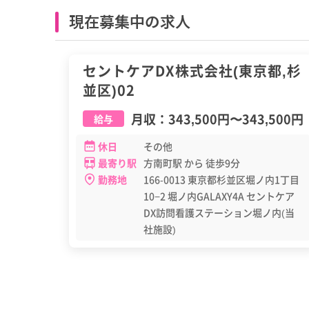
現在募集中の求人
正職員
セントケアDX株式会社(東京都,杉
並区)02
月収：
343,500円
〜
343,500円
給与
休日
その他
最寄り駅
方南町駅 から 徒歩9分
勤務地
166-0013 東京都杉並区堀ノ内1丁目
10−2 堀ノ内GALAXY4A セントケア
DX訪問看護ステーション堀ノ内(当
社施設)