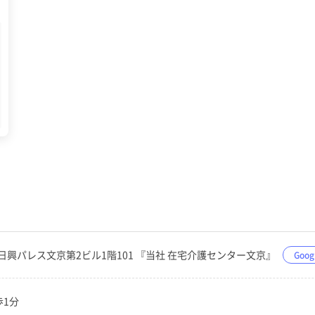
6−9日興パレス文京第2ビル1階101 『当社 在宅介護センター文京』
Goo
歩1分