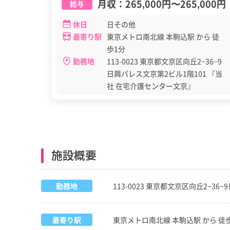
月収：
265,000円
〜
265,000円
給与
休日
日その他
最寄り駅
東京メトロ南北線 本駒込駅 から 徒
歩1分
勤務地
113-0023 東京都文京区向丘2−36−9
日興パレス文京第2ビル1階101 『当
社 在宅介護センター文京』
施設概要
勤務地
113-0023 東京都文京区向丘2−3
最寄り駅
東京メトロ南北線 本駒込駅 から 徒