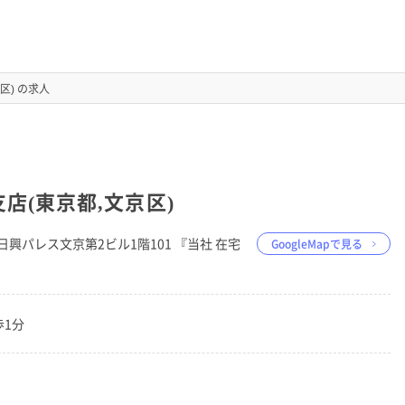
区) の求人
店(東京都,文京区)
−9日興パレス文京第2ビル1階101 『当社 在宅
GoogleMapで見る
歩1分