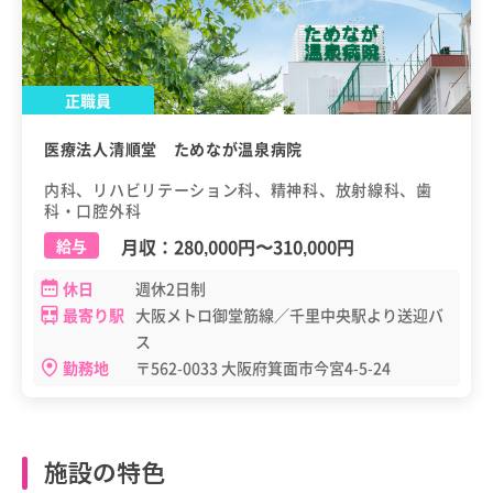
正職員
医療法人清順堂 ためなが温泉病院
内科、リハビリテーション科、精神科、放射線科、歯
科・口腔外科
月収：
280,000円
〜
310,000円
給与
休日
週休2日制
最寄り駅
大阪メトロ御堂筋線／千里中央駅より送迎バ
ス
勤務地
〒562-0033 大阪府箕面市今宮4-5-24
施設の特色