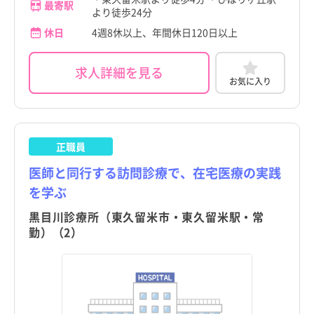
足立区
足立区
最寄駅
より徒歩24分
新潟県
新潟県
葛飾区
葛飾区
休日
4週8休以上、年間休日120日以上
富山県
富山県
江戸川区
江戸川区
求人詳細を見る
石川県
石川県
お気に入り
八王子市
八王子市
福井県
福井県
立川市
立川市
山梨県
山梨県
こだわり
こだわり
武蔵野市
武蔵野市
すべて
すべて
正職員
長野県
長野県
医師と同行する訪問診療で、在宅医療の実践
三鷹市
4週8休以上
三鷹市
4週8休以上
職種・資格
勤務形態
職種・資格
勤務形態
岐阜県
岐阜県
すべて
すべて
すべて
すべて
を学ぶ
施設形態
施設形態
青梅市
土日祝休み
青梅市
土日祝休み
すべて
すべて
黒目川診療所（東久留米市・東久留米駅・常
静岡県
看護師
常勤（夜勤あり）
静岡県
看護師
常勤（夜勤あり）
府中市
病院
年間休日120日以上
府中市
病院
年間休日120日以上
勤）（2）
愛知県
助産師
常勤（夜勤なし）
愛知県
助産師
常勤（夜勤なし）
東久留米市
東久留米市
昭島市
クリニック
日勤のみ
昭島市
クリニック
日勤のみ
すべて
すべて
三重県
准看護師
常勤（夜勤のみ）
三重県
准看護師
常勤（夜勤のみ）
調布市
東久留米駅
介護施設
残業少なめ
調布市
東久留米駅
介護施設
残業少なめ
滋賀県
保健師
パート・アルバイト（夜勤あり）
滋賀県
保健師
パート・アルバイト（夜勤あり）