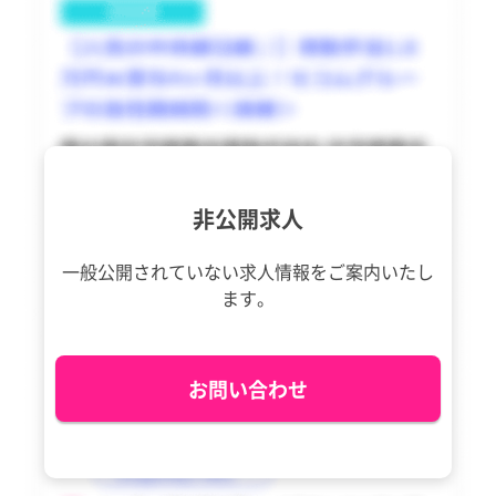
東久留米市
東久留米市
香川県
香川県
多摩市
多摩市
愛媛県
愛媛県
稲城市
稲城市
高知県
高知県
羽村市
羽村市
福岡県
福岡県
あきる野市
あきる野市
佐賀県
佐賀県
非公開求人
西東京市
西東京市
長崎県
長崎県
一般公開されていない求人情報を
ご案内いたし
瑞穂町
瑞穂町
ます。
熊本県
熊本県
日の出町
日の出町
大分県
大分県
檜原村
檜原村
お問い合わせ
宮崎県
宮崎県
奥多摩町
奥多摩町
鹿児島県
鹿児島県
大島町
大島町
沖縄県
沖縄県