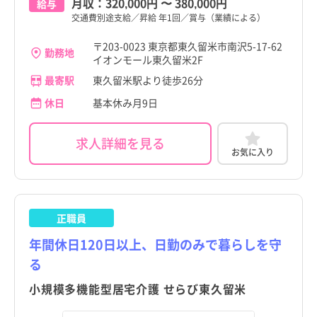
月収：
320,000円
〜
380,000円
給与
交通費別途支給／昇給 年1回／賞与（業績による）
〒203-0023 東京都東久留米市南沢5-17-62
勤務地
イオンモール東久留米2F
最寄駅
東久留米駅より徒歩26分
休日
基本休み月9日
求人詳細を見る
お気に入り
正職員
年間休日120日以上、日勤のみで暮らしを守
る
小規模多機能型居宅介護 せらび東久留米