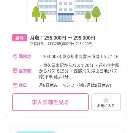
町田市
訪問看護
託児所・保育所あり
町田市
訪問看護
託児所・保育所あり
京都府
その他（福祉・介護関係資格など）
パート・アルバイト（夜勤なし）
京都府
その他（福祉・介護関係資格など）
パート・アルバイト（夜勤なし）
小金井市
その他
電子カルテあり
小金井市
その他
電子カルテあり
大阪府
その他
パート・アルバイト（夜勤のみ）
大阪府
その他
パート・アルバイト（夜勤のみ）
小平市
駅近
小平市
駅近
兵庫県
兵庫県
月収：
255,000円
〜
295,000円
日野市
高給与
日野市
高給与
給与
奈良県
奈良県
正看護師／月給285,000円～295,000円
東村山市
東村山市
和歌山県
和歌山県
勤務地
〒203-0033 東京都東久留米市滝山5-27-16
国分寺市
国分寺市
・東久留米駅からバスで20分 ・花小金井駅
鳥取県
鳥取県
最寄駅
からバスで15分 ・西部バス 滝山団地(バス
国立市
国立市
停)下車 徒歩1分
島根県
島根県
休日
月9日休み ※シフト制(2月は8日休み)
福生市
福生市
岡山県
岡山県
狛江市
狛江市
求人詳細を見る
広島県
広島県
お気に入り
東大和市
東大和市
山口県
山口県
清瀬市
清瀬市
徳島県
徳島県