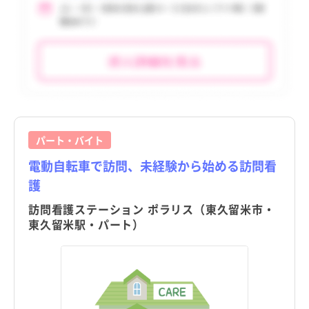
利島村
利島村
tax_region
tax_region
新島村
新島村
神津島村
神津島村
三宅村
三宅村
御蔵島村
御蔵島村
パート・バイト
八丈町
八丈町
電動自転車で訪問、未経験から始める訪問看
青ヶ島村
青ヶ島村
護
小笠原村
小笠原村
訪問看護ステーション ポラリス（東久留米市・
東久留米駅・パート）