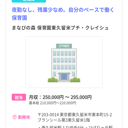
岩手県
岩手県
夜勤なし、残業少なめ。自分のペースで働く
大田区
大田区
保育園
宮城県
宮城県
世田谷区
世田谷区
まなびの森 保育園東久留米プチ・クレイシュ
秋田県
秋田県
渋谷区
渋谷区
山形県
山形県
中野区
中野区
福島県
福島県
杉並区
杉並区
茨城県
茨城県
豊島区
豊島区
栃木県
栃木県
北区
北区
群馬県
群馬県
荒川区
荒川区
月収：
250,000円
〜
295,000円
給与
埼玉県
埼玉県
基本給 210,000円～220,000円
板橋区
板橋区
千葉県
千葉県
〒203-0014 東京都東久留米市東本町15-2
練馬区
練馬区
勤務地
ブランシール第3東久留米1階
神奈川県
神奈川県
・東久留米駅より徒歩4分 ・ひばりヶ丘駅