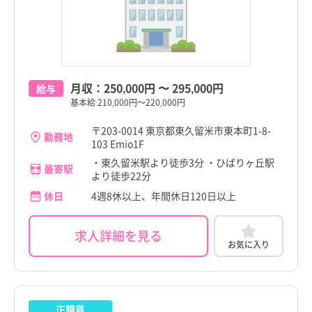
東京都
東京都
すべて
すべて
千代田区
千代田区
中央区
中央区
月収：
250,000円
〜
295,000円
給与
基本給 210,000円～220,000円
港区
港区
〒203-0014 東京都東久留米市東本町1-8-
勤務地
新宿区
新宿区
103 Emio1F
・東久留米駅より徒歩3分 ・ひばりヶ丘駅
文京区
文京区
最寄駅
より徒歩22分
休日
4週8休以上、年間休日120日以上
台東区
台東区
都道府県
都道府県
すべて
すべて
墨田区
墨田区
求人詳細を見る
東京都
東京都
お気に入り
江東区
江東区
北海道
北海道
品川区
品川区
青森県
青森県
正職員
目黒区
目黒区