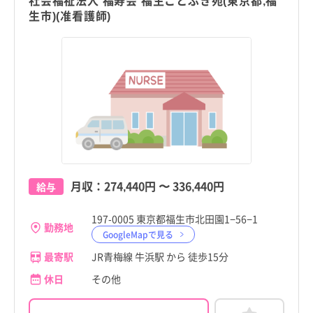
社会福祉法人 福寿会 福生ことぶき苑(東京都,福
国立市
国立市
生市)(准看護師)
島根県
島根県
福生市
福生市
岡山県
岡山県
狛江市
狛江市
広島県
広島県
東大和市
東大和市
山口県
山口県
清瀬市
清瀬市
徳島県
徳島県
東久留米市
東久留米市
香川県
香川県
月収：
274,440円
〜
336,440円
多摩市
多摩市
給与
愛媛県
愛媛県
稲城市
稲城市
197-0005 東京都福生市北田園1−56−1
勤務地
高知県
高知県
GoogleMapで見る
羽村市
羽村市
福岡県
福岡県
最寄駅
JR青梅線 牛浜駅 から 徒歩15分
あきる野市
あきる野市
休日
その他
佐賀県
佐賀県
西東京市
西東京市