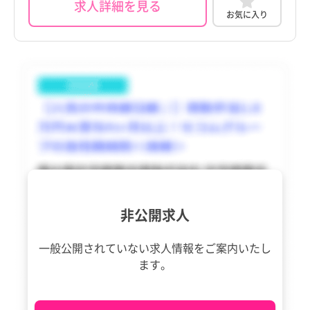
長崎県
長崎県
求人詳細を見る
瑞穂町
瑞穂町
お気に入り
熊本県
熊本県
日の出町
日の出町
大分県
大分県
檜原村
檜原村
宮崎県
宮崎県
奥多摩町
奥多摩町
鹿児島県
鹿児島県
大島町
大島町
沖縄県
沖縄県
利島村
利島村
tax_region
tax_region
新島村
新島村
非公開求人
神津島村
神津島村
三宅村
三宅村
一般公開されていない求人情報を
ご案内いたし
ます。
御蔵島村
御蔵島村
八丈町
八丈町