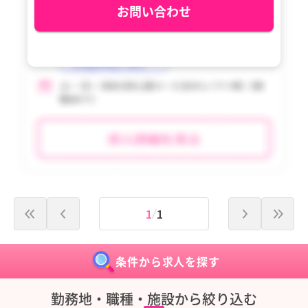
お問い合わせ
青ヶ島村
青ヶ島村
小笠原村
小笠原村
1
1
条件から求人を探す
勤務地・職種・施設から絞り込む