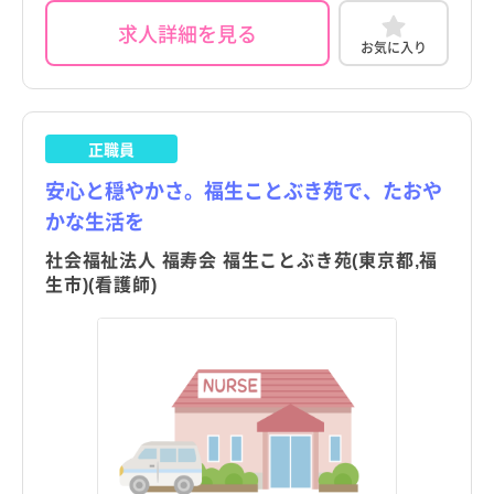
豊島区
豊島区
求人詳細を見る
栃木県
栃木県
お気に入り
北区
北区
群馬県
群馬県
荒川区
荒川区
埼玉県
埼玉県
正職員
板橋区
板橋区
千葉県
千葉県
安心と穏やかさ。福生ことぶき苑で、たおや
練馬区
練馬区
神奈川県
神奈川県
かな生活を
足立区
足立区
社会福祉法人 福寿会 福生ことぶき苑(東京都,福
新潟県
新潟県
生市)(看護師)
葛飾区
葛飾区
富山県
富山県
江戸川区
江戸川区
石川県
石川県
八王子市
八王子市
福井県
福井県
立川市
立川市
山梨県
山梨県
こだわり
こだわり
武蔵野市
武蔵野市
すべて
すべて
長野県
長野県