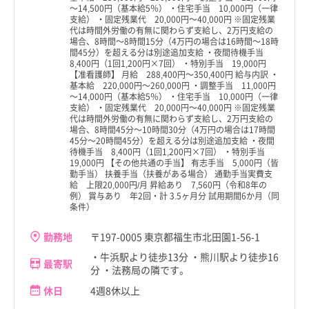
文京区
文京区
～14,500円（基本給5％） ・住宅手当 10,000円（一律
支給） ・固定残業代 20,000円～40,000円 ※固定残業
代は時間外労働の有無に関わらず支給し、2万円支給の
台東区
台東区
場合、8時間～8時間15分（4万円の場合は16時間～18時
都道府県
都道府県
すべて
すべて
間45分）を超える分は別途追加支給 ・夜間待機手当
墨田区
墨田区
8,400円（1回1,200円×7回） ・特別手当 19,000円
【准看護師】 月給 288,400円～350,400円 給与内訳 ・
東京都
東京都
基本給 220,000円～260,000円 ・調整手当 11,000円
江東区
江東区
～14,000円（基本給5％） ・住宅手当 10,000円（一律
北海道
北海道
支給） ・固定残業代 20,000円～40,000円 ※固定残業
代は時間外労働の有無に関わらず支給し、2万円支給の
品川区
品川区
場合、8時間45分～10時間30分（4万円の場合は17時間
青森県
青森県
45分～20時間45分）を超える分は別途追加支給 ・夜間
目黒区
目黒区
待機手当 8,400円（1回1,200円×7回） ・特別手当
岩手県
岩手県
19,000円 【その他共通の手当】 有志手当 5,000円（皆
勤手当） 扶養手当（扶養がある場合） 通勤手当実費支
大田区
大田区
給 上限20,000円/月 昇給あり 7,560円（令和8年の
宮城県
宮城県
例） 賞与あり 年2回・計 3.5ヶ月分 試用期間6か月（同
世田谷区
世田谷区
条件）
秋田県
秋田県
渋谷区
渋谷区
勤務地
〒197-0005 東京都福生市北田園1-56-1
山形県
山形県
・牛浜駅より徒歩13分 ・熊川駅より徒歩16
中野区
中野区
最寄駅
分 ・法務局の隣です。
福島県
福島県
杉並区
杉並区
休日
4週8休以上
茨城県
茨城県