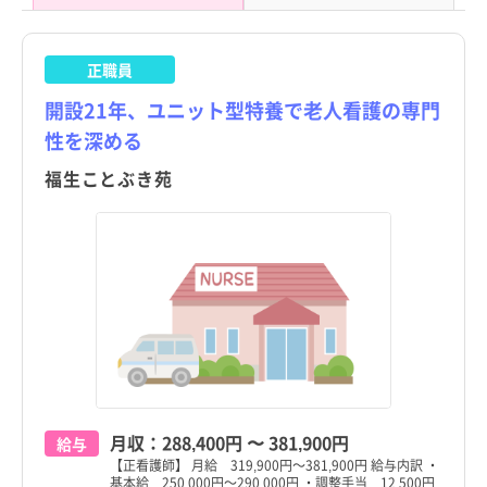
正職員
開設21年、ユニット型特養で老人看護の専門
性を深める
福生ことぶき苑
東京都
東京都
すべて
すべて
千代田区
千代田区
中央区
中央区
港区
港区
月収：
288,400円
〜
381,900円
給与
新宿区
新宿区
【正看護師】 月給 319,900円～381,900円 給与内訳 ・
基本給 250,000円～290,000円 ・調整手当 12,500円