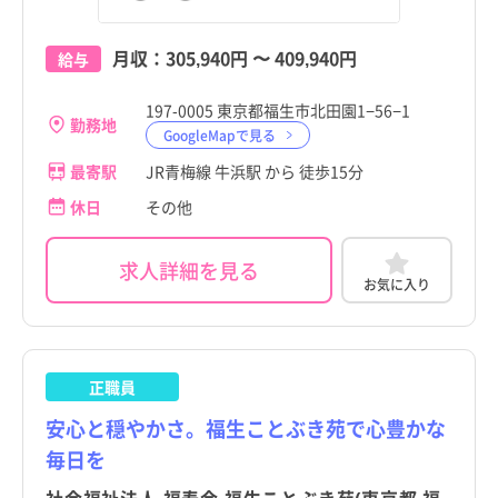
三鷹市
4週8休以上
三鷹市
4週8休以上
職種・資格
勤務形態
職種・資格
勤務形態
岐阜県
岐阜県
すべて
すべて
すべて
すべて
月収：
305,940円
〜
409,940円
給与
福生市
施設形態
福生市
施設形態
青梅市
土日祝休み
青梅市
土日祝休み
すべて
すべて
すべて
すべて
静岡県
看護師
常勤（夜勤あり）
静岡県
看護師
常勤（夜勤あり）
府中市
牛浜駅
病院
年間休日120日以上
府中市
牛浜駅
病院
年間休日120日以上
197-0005 東京都福生市北田園1−56−1
勤務地
愛知県
助産師
常勤（夜勤なし）
愛知県
助産師
常勤（夜勤なし）
GoogleMapで見る
昭島市
福生駅
クリニック
日勤のみ
昭島市
福生駅
クリニック
日勤のみ
最寄駅
JR青梅線 牛浜駅 から 徒歩15分
三重県
准看護師
常勤（夜勤のみ）
三重県
准看護師
常勤（夜勤のみ）
調布市
熊川駅
介護施設
残業少なめ
調布市
熊川駅
介護施設
残業少なめ
休日
その他
滋賀県
保健師
パート・アルバイト（夜勤あり）
滋賀県
保健師
パート・アルバイト（夜勤あり）
町田市
東福生駅
訪問看護
託児所・保育所あり
町田市
東福生駅
訪問看護
託児所・保育所あり
求人詳細を見る
京都府
その他（福祉・介護関係資格など）
パート・アルバイト（夜勤なし）
京都府
その他（福祉・介護関係資格など）
パート・アルバイト（夜勤なし）
お気に入り
小金井市
拝島駅
その他
電子カルテあり
小金井市
拝島駅
その他
電子カルテあり
大阪府
tax_certification_type
パート・アルバイト（夜勤のみ）
大阪府
tax_certification_type
パート・アルバイト（夜勤のみ）
小平市
駅近
小平市
駅近
兵庫県
兵庫県
日野市
高給与
日野市
高給与
正職員
奈良県
奈良県
安心と穏やかさ。福生ことぶき苑で心豊かな
東村山市
東村山市
和歌山県
和歌山県
毎日を
国分寺市
国分寺市
鳥取県
鳥取県