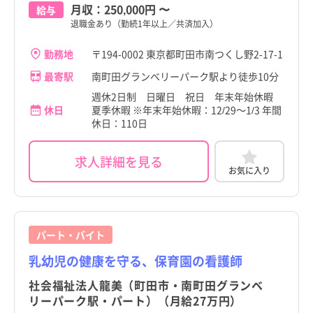
月収：
250,000円
〜
給与
退職金あり（勤続1年以上／共済加入）
勤務地
〒194-0002 東京都町田市南つくし野2-17-1
最寄駅
南町田グランベリーパーク駅より徒歩10分
週休2日制 日曜日 祝日 年末年始休暇
休日
夏季休暇 ※年末年始休暇：12/29～1/3 年間
休日：110日
求人詳細を見る
お気に入り
パート・バイト
乳幼児の健康を守る、保育園の看護師
社会福祉法人龍美（町田市・南町田グランベ
リーパーク駅・パート）（月給27万円）