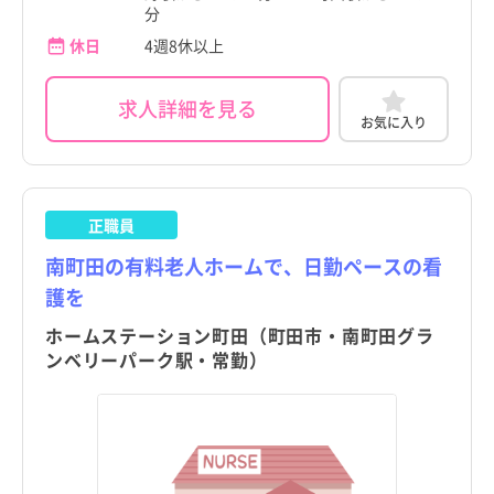
町田市
玉川学園前駅
訪問看護
託児所・保育所あり
町田市
玉川学園前駅
訪問看護
託児所・保育所あり
分
京都府
その他（福祉・介護関係資格など）
パート・アルバイト（夜勤なし）
京都府
その他（福祉・介護関係資格など）
パート・アルバイト（夜勤なし）
休日
4週8休以上
小金井市
つくし野駅
その他
電子カルテあり
小金井市
つくし野駅
その他
電子カルテあり
大阪府
その他
パート・アルバイト（夜勤のみ）
大阪府
その他
パート・アルバイト（夜勤のみ）
小平市
すずかけ台駅
駅近
小平市
すずかけ台駅
駅近
求人詳細を見る
兵庫県
兵庫県
お気に入り
日野市
南町田グランベリーパーク駅
高給与
日野市
南町田グランベリーパーク駅
高給与
奈良県
奈良県
東村山市
東村山市
和歌山県
和歌山県
正職員
国分寺市
国分寺市
鳥取県
鳥取県
南町田の有料老人ホームで、日勤ペースの看
国立市
国立市
護を
島根県
島根県
福生市
福生市
ホームステーション町田（町田市・南町田グラ
岡山県
岡山県
ンベリーパーク駅・常勤）
狛江市
狛江市
広島県
広島県
東大和市
東大和市
山口県
山口県
清瀬市
清瀬市
徳島県
徳島県