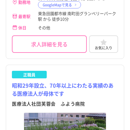
勤務地
GoogleMapで見る
東急田園都市線 南町田グランベリーパーク
最寄駅
駅 から 徒歩10分
休日
その他
求人詳細を見る
お気に入り
正職員
昭和29年設立、70年以上にわたる実績のあ
る医療法人が母体です
医療法人社団芙蓉会 ふよう病院