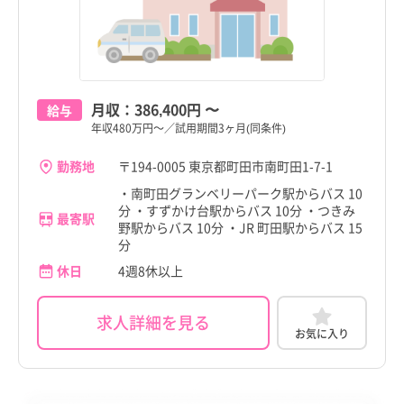
東久留米市
東久留米市
香川県
香川県
多摩市
多摩市
愛媛県
愛媛県
稲城市
稲城市
高知県
高知県
月収：
386,400円
〜
給与
羽村市
羽村市
年収480万円～／試用期間3ヶ月(同条件)
福岡県
福岡県
あきる野市
あきる野市
勤務地
〒194-0005 東京都町田市南町田1-7-1
佐賀県
佐賀県
西東京市
西東京市
・南町田グランベリーパーク駅からバス 10
長崎県
長崎県
分 ・すずかけ台駅からバス 10分 ・つきみ
最寄駅
野駅からバス 10分 ・JR 町田駅からバス 15
瑞穂町
瑞穂町
分
熊本県
熊本県
日の出町
日の出町
休日
4週8休以上
大分県
大分県
檜原村
檜原村
求人詳細を見る
宮崎県
宮崎県
お気に入り
奥多摩町
奥多摩町
鹿児島県
鹿児島県
大島町
大島町
沖縄県
沖縄県