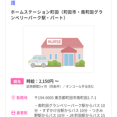
足立区
足立区
護
新潟県
新潟県
葛飾区
葛飾区
ホームステーション町田（町田市・南町田グラ
富山県
富山県
ンベリーパーク駅・パート）
江戸川区
江戸川区
石川県
石川県
八王子市
八王子市
福井県
福井県
立川市
立川市
山梨県
山梨県
町田市
こだわり
町田市
こだわり
武蔵野市
武蔵野市
すべて
すべて
すべて
すべて
長野県
長野県
三鷹市
成瀬駅
4週8休以上
三鷹市
成瀬駅
4週8休以上
職種・資格
勤務形態
職種・資格
勤務形態
岐阜県
岐阜県
すべて
すべて
すべて
すべて
施設形態
施設形態
青梅市
町田駅
土日祝休み
青梅市
町田駅
土日祝休み
すべて
すべて
時給：
2,150円
〜
静岡県
看護師
常勤（夜勤あり）
静岡県
看護師
常勤（夜勤あり）
給与
府中市
相原駅
病院
年間休日120日以上
府中市
相原駅
病院
年間休日120日以上
試用期間3ヶ月（同条件）／オンコール手当含む
愛知県
助産師
常勤（夜勤なし）
愛知県
助産師
常勤（夜勤なし）
昭島市
多摩境駅
クリニック
日勤のみ
昭島市
多摩境駅
クリニック
日勤のみ
勤務地
〒194-0005 東京都町田市南町田1-7-1
三重県
准看護師
常勤（夜勤のみ）
三重県
准看護師
常勤（夜勤のみ）
・南町田グランベリーパーク駅からバス 10
調布市
鶴川駅
介護施設
残業少なめ
調布市
鶴川駅
介護施設
残業少なめ
分 ・すずかけ台駅からバス 10分 ・つきみ
滋賀県
保健師
パート・アルバイト（夜勤あり）
滋賀県
保健師
パート・アルバイト（夜勤あり）
最寄駅
野駅からバス 10分 ・JR 町田駅からバス 15