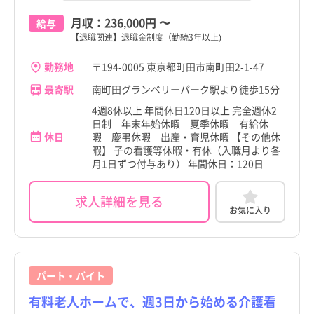
岩手県
岩手県
月収：
236,000円
〜
給与
大田区
大田区
【退職関連】退職金制度（勤続3年以上)
宮城県
宮城県
世田谷区
世田谷区
勤務地
〒194-0005 東京都町田市南町田2-1-47
秋田県
秋田県
渋谷区
渋谷区
最寄駅
南町田グランベリーパーク駅より徒歩15分
山形県
山形県
4週8休以上 年間休日120日以上 完全週休2
中野区
中野区
日制 年末年始休暇 夏季休暇 有給休
福島県
福島県
休日
暇 慶弔休暇 出産・育児休暇 【その他休
杉並区
杉並区
暇】 子の看護等休暇・有休（入職月より各
茨城県
茨城県
月1日ずつ付与あり） 年間休日：120日
豊島区
豊島区
栃木県
栃木県
求人詳細を見る
北区
北区
お気に入り
群馬県
群馬県
荒川区
荒川区
埼玉県
埼玉県
板橋区
板橋区
千葉県
千葉県
パート・バイト
練馬区
練馬区
有料老人ホームで、週3日から始める介護看
神奈川県
神奈川県