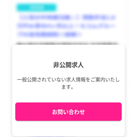
利島村
利島村
tax_region
tax_region
新島村
新島村
神津島村
神津島村
三宅村
三宅村
御蔵島村
御蔵島村
非公開求人
八丈町
八丈町
青ヶ島村
青ヶ島村
一般公開されていない求人情報を
ご案内いたし
ます。
小笠原村
小笠原村
お問い合わせ