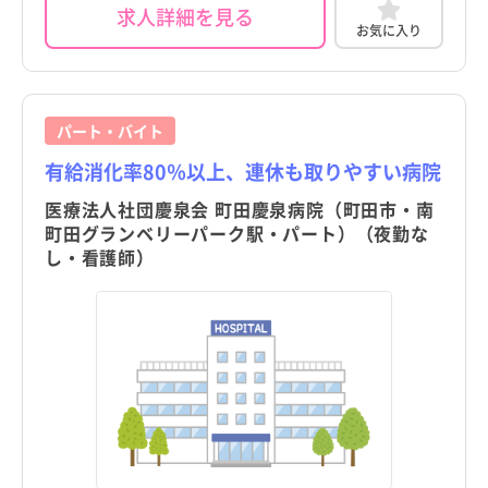
求人詳細を見る
お気に入り
東京都
東京都
すべて
すべて
千代田区
千代田区
中央区
中央区
パート・バイト
有給消化率80％以上、連休も取りやすい病院
港区
港区
医療法人社団慶泉会 町田慶泉病院（町田市・南
新宿区
新宿区
町田グランベリーパーク駅・パート）（夜勤な
し・看護師）
文京区
文京区
台東区
台東区
都道府県
都道府県
すべて
すべて
墨田区
墨田区
東京都
東京都
江東区
江東区
北海道
北海道
品川区
品川区
青森県
青森県
目黒区
目黒区