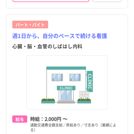
北海道
北海道
品川区
品川区
青森県
青森県
目黒区
目黒区
パート・バイト
岩手県
岩手県
大田区
大田区
週1日から、自分のペースで続ける看護
宮城県
宮城県
世田谷区
世田谷区
心臓・脳・血管のしばはし内科
秋田県
秋田県
渋谷区
渋谷区
山形県
山形県
中野区
中野区
福島県
福島県
杉並区
杉並区
茨城県
茨城県
豊島区
豊島区
栃木県
栃木県
北区
北区
群馬県
群馬県
荒川区
荒川区
時給：
2,000円
〜
給与
足立区
足立区
埼玉県
埼玉県
すべて
すべて
通勤交通費全額支給／昇給あり／寸志あり（業績によ
板橋区
板橋区
る）