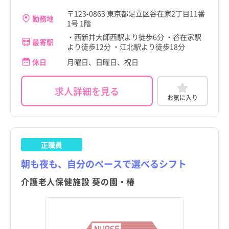
千葉県
千住大橋駅
千葉県
千住大橋駅
練馬区
練馬区
〒123-0863 東京都足立区谷在家2丁目11番
勤務地
神奈川県
京成関屋駅
神奈川県
京成関屋駅
1号 1階
足立区
足立区
・西新井大師西駅より徒歩6分 ・谷在家駅
最寄駅
新潟県
堀切駅
新潟県
堀切駅
より徒歩12分 ・江北駅より徒歩18分
葛飾区
葛飾区
休日
月曜日、日曜日、祝日
富山県
牛田駅
富山県
牛田駅
江戸川区
江戸川区
石川県
小菅駅
石川県
小菅駅
求人詳細を見る
八王子市
八王子市
お気に入り
福井県
五反野駅
福井県
五反野駅
立川市
立川市
山梨県
梅島駅
山梨県
梅島駅
こだわり
こだわり
武蔵野市
武蔵野市
すべて
すべて
正職員
長野県
西新井駅
長野県
西新井駅
三鷹市
4週8休以上
三鷹市
4週8休以上
朝も夜も、自分のペースで選べるシフト
職種・資格
勤務形態
職種・資格
勤務形態
岐阜県
大師前駅
岐阜県
大師前駅
すべて
すべて
すべて
すべて
施設形態
施設形態
青梅市
土日祝休み
青梅市
土日祝休み
すべて
すべて
介護老人保健施設 葵の園・椿
静岡県
竹ノ塚駅
看護師
常勤（夜勤あり）
静岡県
竹ノ塚駅
看護師
常勤（夜勤あり）
府中市
病院
年間休日120日以上
府中市
病院
年間休日120日以上
愛知県
北綾瀬駅
助産師
常勤（夜勤なし）
愛知県
北綾瀬駅
助産師
常勤（夜勤なし）
昭島市
クリニック
日勤のみ
昭島市
クリニック
日勤のみ