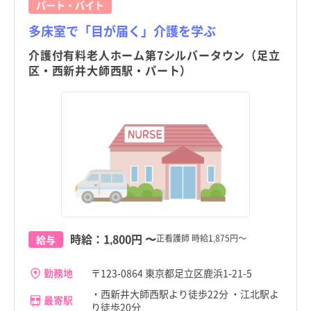
パート・バイト
山口県
見沼代親水公園駅
山口県
見沼代親水公園駅
清瀬市
清瀬市
多床室で「目が届く」介護を学ぶ
徳島県
綾瀬駅
徳島県
綾瀬駅
東久留米市
東久留米市
介護付有料老人ホーム第7シルバータウン（足立
香川県
香川県
区・西新井大師西駅・パート）
多摩市
多摩市
愛媛県
愛媛県
稲城市
稲城市
高知県
高知県
羽村市
羽村市
福岡県
福岡県
あきる野市
あきる野市
佐賀県
佐賀県
西東京市
西東京市
長崎県
長崎県
瑞穂町
瑞穂町
熊本県
熊本県
時給：
1,800円
〜
正看護師 時給1,875円～
給与
日の出町
日の出町
大分県
大分県
勤務地
〒123-0864 東京都足立区鹿浜1-21-5
檜原村
檜原村
宮崎県
宮崎県
・西新井大師西駅より徒歩22分 ・江北駅よ
最寄駅
奥多摩町
奥多摩町
り徒歩20分