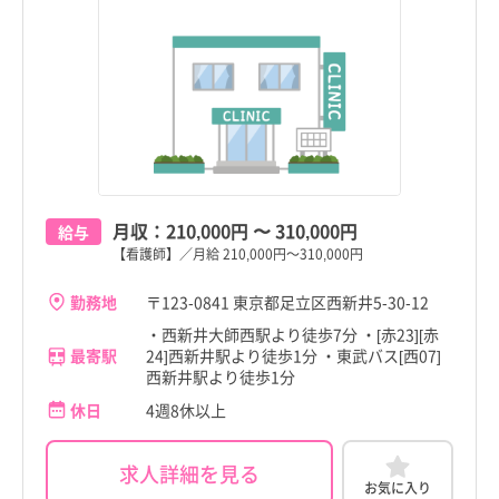
東京都
東京都
すべて
すべて
千代田区
千代田区
中央区
中央区
月収：
210,000円
〜
310,000円
給与
港区
港区
【看護師】／月給 210,000円～310,000円
新宿区
新宿区
勤務地
〒123-0841 東京都足立区西新井5-30-12
・西新井大師西駅より徒歩7分 ・[赤23][赤
文京区
文京区
最寄駅
24]西新井駅より徒歩1分 ・東武バス[西07]
西新井駅より徒歩1分
台東区
台東区
都道府県
都道府県
すべて
すべて
休日
4週8休以上
墨田区
墨田区
東京都
東京都
求人詳細を見る
江東区
江東区
お気に入り