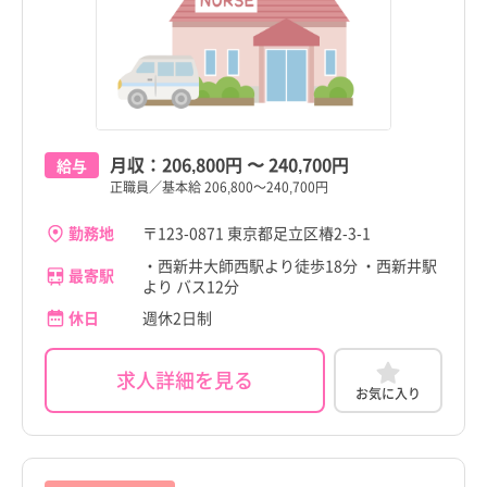
三重県
北千住駅
准看護師
常勤（夜勤のみ）
三重県
北千住駅
准看護師
常勤（夜勤のみ）
調布市
介護施設
残業少なめ
調布市
介護施設
残業少なめ
滋賀県
青井駅
保健師
パート・アルバイト（夜勤あり）
滋賀県
青井駅
保健師
パート・アルバイト（夜勤あり）
町田市
訪問看護
託児所・保育所あり
町田市
訪問看護
託児所・保育所あり
京都府
六町駅
その他（福祉・介護関係資格など）
パート・アルバイト（夜勤なし）
京都府
六町駅
その他（福祉・介護関係資格など）
パート・アルバイト（夜勤なし）
小金井市
その他
電子カルテあり
小金井市
その他
電子カルテあり
大阪府
足立小台駅
その他
パート・アルバイト（夜勤のみ）
大阪府
足立小台駅
その他
パート・アルバイト（夜勤のみ）
月収：
206,800円
〜
240,700円
小平市
駅近
小平市
駅近
給与
兵庫県
扇大橋駅
兵庫県
扇大橋駅
正職員／基本給 206,800～240,700円
日野市
高給与
日野市
高給与
奈良県
高野駅
奈良県
高野駅
勤務地
〒123-0871 東京都足立区椿2-3-1
東村山市
東村山市
・西新井大師西駅より徒歩18分 ・西新井駅
最寄駅
和歌山県
江北駅
和歌山県
江北駅
より バス12分
国分寺市
国分寺市
休日
週休2日制
鳥取県
西新井大師西駅
鳥取県
西新井大師西駅
国立市
国立市
島根県
谷在家駅
島根県
谷在家駅
求人詳細を見る
福生市
福生市
お気に入り
岡山県
舎人公園駅
岡山県
舎人公園駅
狛江市
狛江市
広島県
舎人駅
広島県
舎人駅
東大和市
東大和市