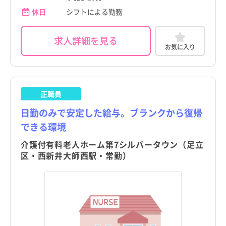
鹿児島県
鹿児島県
休日
シフトによる勤務
大島町
大島町
沖縄県
沖縄県
利島村
利島村
求人詳細を見る
お気に入り
tax_region
tax_region
新島村
新島村
神津島村
神津島村
正職員
三宅村
三宅村
日勤のみで安定した給与。ブランクから復帰
御蔵島村
御蔵島村
できる環境
八丈町
八丈町
介護付有料老人ホーム第7シルバータウン（足立
区・西新井大師西駅・常勤）
青ヶ島村
青ヶ島村
小笠原村
小笠原村